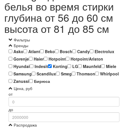
белья во время стирки
глубина от 56 до 60 см
высота от 81 до 85 см
Фильтры
Бренды
Asko
Atlant
Beko
Bosch
Candy
Electrolux
Gorenje
Haier
Hotpoint
Hotpoint/Ariston
Hyundai
Indesit
Korting
LG
Maunfeld
Miele
Samsung
Scandilux
Smeg
Thomson
Whirlpool
Zanussi
Бирюса
Цена, руб
от
до
Распродажа