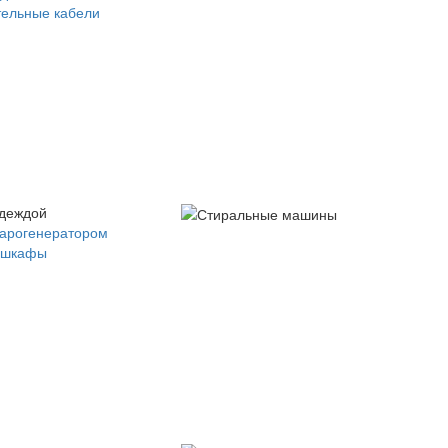
ельные кабели
одеждой
парогенератором
 шкафы