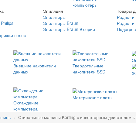
компьютеры
ка
Эпиляция
Товары д
Эпиляторы
Радио- и
Philips
Эпиляторы Braun
Радио- и
Эпиляторы Braun 9 серии
Подогрев
трижки волос
О
Внешние накопители
Твердотельные
данных
накопители SSD
Ж
Материнские платы
Охлаждение
компьютера
ашины
Стиральные машины Korting с инверторным двигателем глу