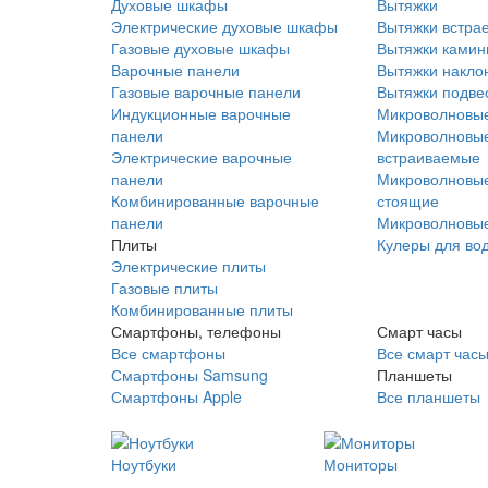
Духовые шкафы
Вытяжки
Электрические духовые шкафы
Вытяжки встра
Газовые духовые шкафы
Вытяжки ками
Варочные панели
Вытяжки накло
Газовые варочные панели
Вытяжки подве
Индукционные варочные
Микроволновые
панели
Микроволновые
Электрические варочные
встраиваемые
панели
Микроволновые
Комбинированные варочные
стоящие
панели
Микроволновые
Плиты
Кулеры для во
Электрические плиты
Газовые плиты
Комбинированные плиты
Смартфоны, телефоны
Смарт часы
Все смартфоны
Все смарт час
Смартфоны Samsung
Планшеты
Смартфоны Apple
Все планшеты
Ноутбуки
Мониторы