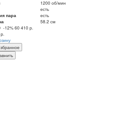
м
1200 об/мин
есть
ия пара
есть
на
58.2 см
0
-12%
60 410 р.
 р.
рзину
збранное
авнить