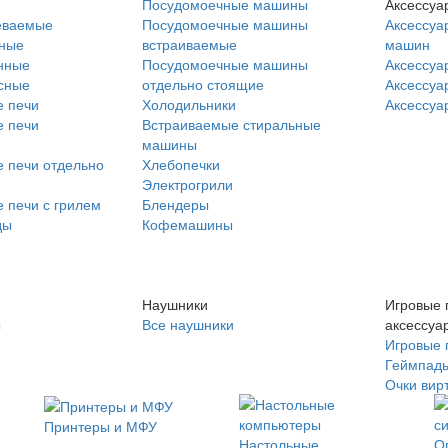
Посудомоечные машины
Аксессуа
еваемые
Посудомоечные машины
Аксессуа
нные
встраиваемые
машин
нные
Посудомоечные машины
Аксессуа
сные
отдельно стоящие
Аксессуа
 печи
Холодильники
Аксессуа
 печи
Встраиваемые стиральные
машины
 печи отдельно
Хлебопечки
Электрогрили
 печи с грилем
Блендеры
ды
Кофемашины
Наушники
Игровые 
ы
Все наушники
аксессуа
Игровые 
Геймпад
Очки вир
Принтеры и МФУ
Настольные
О