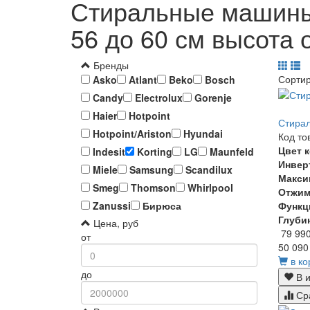
Стиральные машины 
56 до 60 см высота 
Бренды
Сорти
Asko
Atlant
Beko
Bosch
Candy
Electrolux
Gorenje
Haier
Hotpoint
Стирал
Hotpoint/Ariston
Hyundai
Код то
Цвет 
Indesit
Korting
LG
Maunfeld
Инвер
Miele
Samsung
Scandilux
Макси
Smeg
Thomson
Whirlpool
Отжи
Функц
Zanussi
Бирюса
Глуби
Цена, руб
79 99
от
50 090
в ко
до
В и
Ср