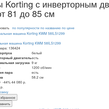
Korting с инверторным дв
от 81 до 85 см
ровать
по популярности
по названию
по цене
ьная машина Korting KWM 58ILS1299
вара: 136424
корпуса
белый
торный двигатель
есть
мальная загрузка
9 кг
м
1200 об/мин
ия пара
есть
на
58.2 см
0
-44%
44 080 р.
 р.
рзину
збранное
авнить