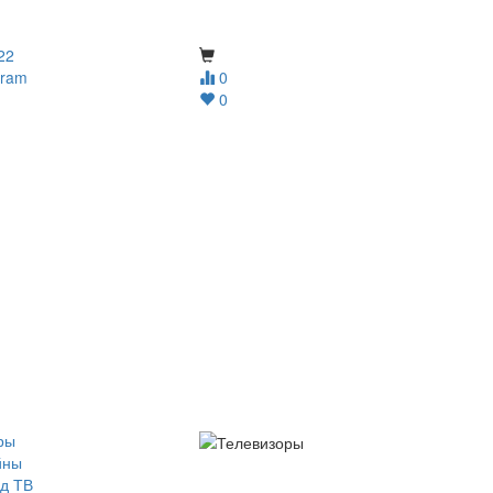
22
gram
0
0
ры
йны
д ТВ