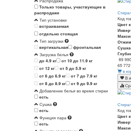
Распродажа
Только товары, участвующие в
Стирал
распродаже
Код то
Тип установки
Цвет 
встраиваемая
Инвер
отдельно стоящая
Макси
Тип загрузки
Отжи
вертикальная
фронтальная
Сушка
Глуби
Загрузка белья
89 99
до 4.9 кг
от 10 до 11.9 кг
65 772
от 12 кг
от 5 до 5.9 кг
в ко
от 6 до 6.9 кг
от 7 до 7.9 кг
В и
от 8 до 8.9 кг
от 9 до 9.9 кг
Ср
Добавление белья во время стирки
есть
Сушка
Стирал
Код то
есть
Цвет 
Функция пара
Инвер
есть
Макси