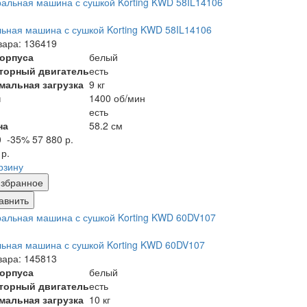
ьная машина с сушкой Korting KWD 58IL14106
вара: 136419
корпуса
белый
торный двигатель
есть
мальная загрузка
9 кг
м
1400 об/мин
есть
на
58.2 см
0
-35%
57 880 р.
 р.
рзину
збранное
авнить
ьная машина с сушкой Korting KWD 60DV107
вара: 145813
корпуса
белый
торный двигатель
есть
мальная загрузка
10 кг