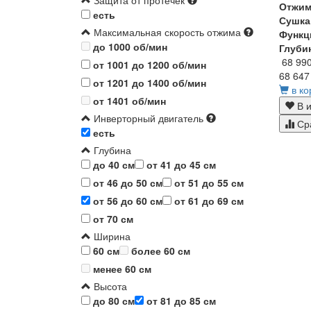
Защита от протечек
Отжи
есть
Сушка
Максимальная скорость отжима
Функц
до 1000 об/мин
Глуби
68 99
от 1001 до 1200 об/мин
68 647
от 1201 до 1400 об/мин
в ко
от 1401 об/мин
В и
Инверторный двигатель
Ср
есть
Глубина
до 40 см
от 41 до 45 см
от 46 до 50 см
от 51 до 55 см
от 56 до 60 см
от 61 до 69 см
от 70 см
Ширина
60 см
более 60 см
менее 60 см
Высота
до 80 см
от 81 до 85 см