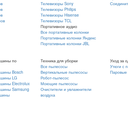
ов
Телевизоры Sony
Соединит
ов
Телевизоры Philips
ов
Телевизоры Hisense
мов
Телевизоры TCL
Портативное аудио
Все портативные колонки
Портативные колонки Яндекс
Портативные колонки JBL
ашины по
Техника для уборки
Уход за 
Все пылесосы
Утюги с 
ашины Bosch
Вертикальные пылесосы
Паровые
ашины LG
Робот-пылесос
шины Electrolux
Моющие пылесосы
ашины Samsung
Очистители и увлажнители
шины
воздуха