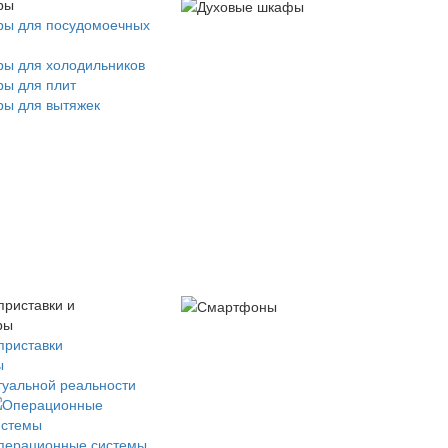
ры
ры для посудомоечных
ры для холодильников
ры для плит
ры для вытяжек
приставки и
ры
приставки
ы
туальной реальности
перационные системы