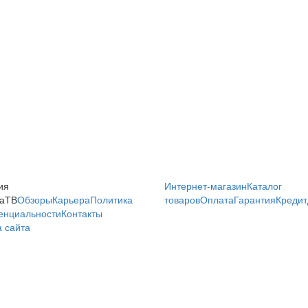
ия
Интернет-магазин
Каталог
аТВ
Обзоры
Карьера
Политика
товаров
Оплата
Гарантия
Кредит
енциальности
Контакты
 сайта