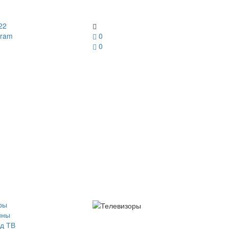
22
gram
0
0
ры
йны
д ТВ