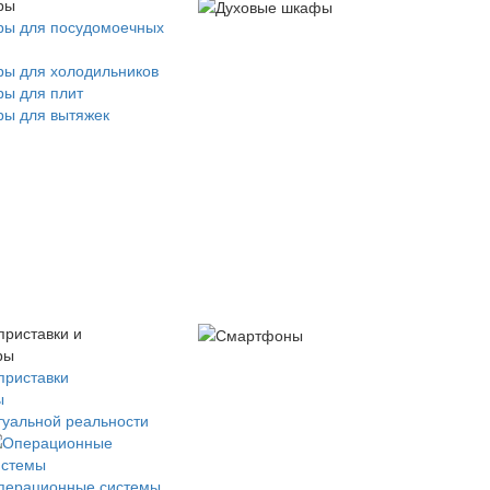
ры
ры для посудомоечных
ры для холодильников
ры для плит
ры для вытяжек
приставки и
ры
приставки
ы
туальной реальности
перационные системы