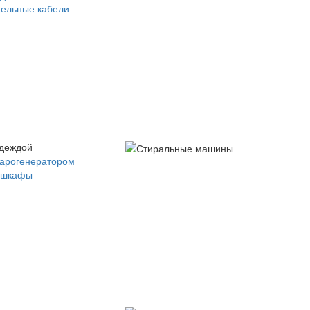
ельные кабели
одеждой
парогенератором
 шкафы