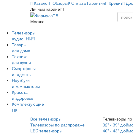
Каталог
Обзоры
Оплата
Гарантия
Кредит
Дос
Личный кабинет
Москва
Телевизоры
аудио, Hi-Fi
Товары
для дома
Техника
для кухни
Смартфоны
и гаджеты
Ноутбуки
и компьютеры
Красота
и здоровье
Комплектующие
ПК
Все телевизоры
Телевизоры по
Телевизоры по распродаже
32" - 39" дюйм
LED телевизоры
40" - 43" дюйм