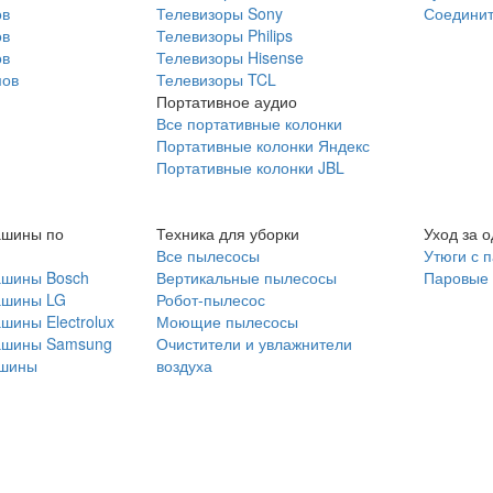
ов
Телевизоры Sony
Соединит
ов
Телевизоры Philips
ов
Телевизоры Hisense
мов
Телевизоры TCL
Портативное аудио
Все портативные колонки
Портативные колонки Яндекс
Портативные колонки JBL
ашины по
Техника для уборки
Уход за 
Все пылесосы
Утюги с 
ашины Bosch
Вертикальные пылесосы
Паровые
ашины LG
Робот-пылесос
шины Electrolux
Моющие пылесосы
ашины Samsung
Очистители и увлажнители
шины
воздуха