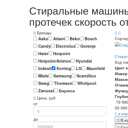
Стиральные машины 
протечек скорость о
Бренды
Сорти
Asko
Atlant
Beko
Bosch
Candy
Electrolux
Gorenje
Haier
Hotpoint
Стирал
Hotpoint/Ariston
Hyundai
Код то
Цвет 
Indesit
Korting
LG
Maunfeld
Инвер
Miele
Samsung
Scandilux
Макси
Smeg
Thomson
Whirlpool
Отжи
Функц
Zanussi
Бирюса
Глуби
Цена, руб
79 99
от
50 090
в ко
до
В и
Сра