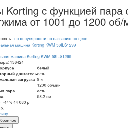
Korting с функцией пара 
тжима от 1001 до 1200 об/
ровать
по популярности
по названию
по цене
ьная машина Korting KWM 58ILS1299
вара: 136424
корпуса
белый
торный двигатель
есть
мальная загрузка
9 кг
м
1200 об/мин
ия пара
есть
на
58.2 см
0
-44%
44 080 р.
 р.
рзину
збранное
внить