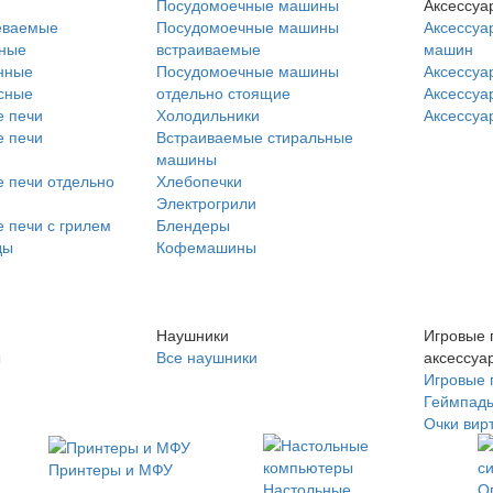
Посудомоечные машины
Аксессуа
еваемые
Посудомоечные машины
Аксессуа
нные
встраиваемые
машин
нные
Посудомоечные машины
Аксессуа
сные
отдельно стоящие
Аксессуа
 печи
Холодильники
Аксессуа
 печи
Встраиваемые стиральные
машины
 печи отдельно
Хлебопечки
Электрогрили
 печи с грилем
Блендеры
ды
Кофемашины
Наушники
Игровые 
ы
Все наушники
аксессуа
Игровые 
Геймпад
Очки вир
Принтеры и МФУ
Настольные
О