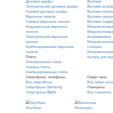
Духовые шкафы
Вытяжки
Электрические духовые шкафы
Вытяжки встра
Газовые духовые шкафы
Вытяжки ками
Варочные панели
Вытяжки накло
Газовые варочные панели
Вытяжки подве
Индукционные варочные
Микроволновые
панели
Микроволновые
Электрические варочные
встраиваемые
панели
Микроволновые
Комбинированные варочные
стоящие
панели
Микроволновые
Плиты
Кулеры для во
Электрические плиты
Газовые плиты
Комбинированные плиты
Смартфоны, телефоны
Смарт часы
Все смартфоны
Все смарт час
Смартфоны Samsung
Планшеты
Смартфоны Apple
Все планшеты
Ноутбуки
Мониторы