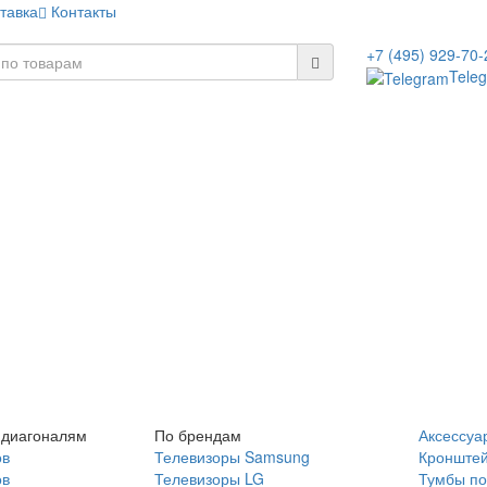
тавка
Контакты
+7 (495) 929-70-
Tele
 диагоналям
По брендам
Аксессуа
ов
Телевизоры Samsung
Кронште
ов
Телевизоры LG
Тумбы по