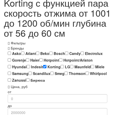
Korting с функцией пара
скорость отжима от 1001
до 1200 об/мин глубина
от 56 до 60 см
Фильтры
Бренды
Asko
Atlant
Beko
Bosch
Candy
Electrolux
Gorenje
Haier
Hotpoint
Hotpoint/Ariston
Hyundai
Indesit
Korting
LG
Maunfeld
Miele
Samsung
Scandilux
Smeg
Thomson
Whirlpool
Zanussi
Бирюса
Цена, руб
от
до