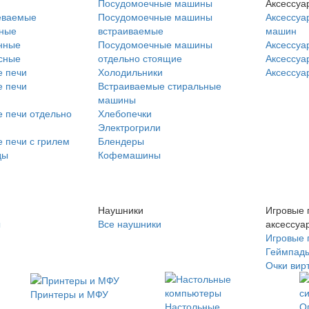
Посудомоечные машины
Аксессуа
еваемые
Посудомоечные машины
Аксессуа
нные
встраиваемые
машин
нные
Посудомоечные машины
Аксессуа
сные
отдельно стоящие
Аксессуа
 печи
Холодильники
Аксессуа
 печи
Встраиваемые стиральные
машины
 печи отдельно
Хлебопечки
Электрогрили
 печи с грилем
Блендеры
ды
Кофемашины
Наушники
Игровые 
ы
Все наушники
аксессуа
Игровые 
Геймпад
Очки вир
Принтеры и МФУ
Настольные
О