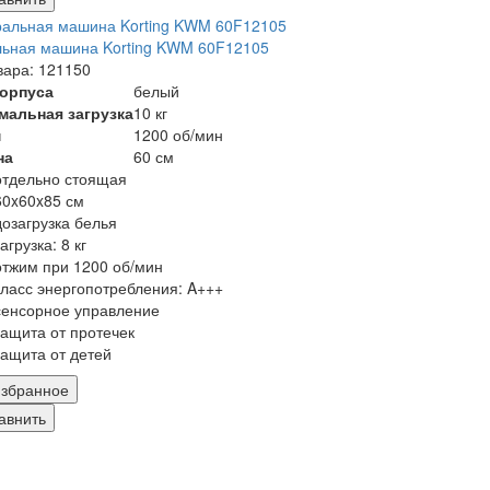
льная машина Korting KWM 60F12105
вара: 121150
корпуса
белый
мальная загрузка
10 кг
м
1200 об/мин
на
60 см
отдельно стоящая
60x60x85 см
дозагрузка белья
загрузка: 8 кг
отжим при 1200 об/мин
класс энергопотребления: A+++
сенсорное управление
защита от протечек
защита от детей
збранное
авнить