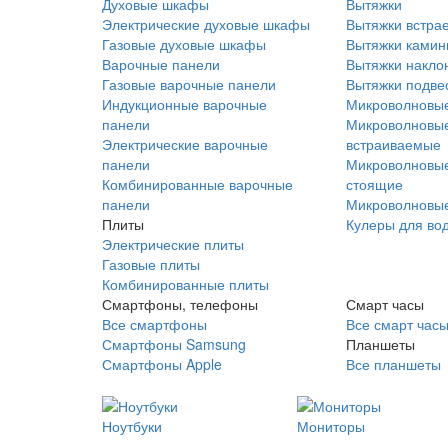
Духовые шкафы
Вытяжки
Электрические духовые шкафы
Вытяжки встра
Газовые духовые шкафы
Вытяжки ками
Варочные панели
Вытяжки накло
Газовые варочные панели
Вытяжки подве
Индукционные варочные
Микроволновые
панели
Микроволновые
Электрические варочные
встраиваемые
панели
Микроволновые
Комбинированные варочные
стоящие
панели
Микроволновые
Плиты
Кулеры для во
Электрические плиты
Газовые плиты
Комбинированные плиты
Смартфоны, телефоны
Смарт часы
Все смартфоны
Все смарт час
Смартфоны Samsung
Планшеты
Смартфоны Apple
Все планшеты
Ноутбуки
Мониторы