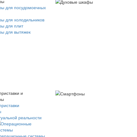
ры
ры для посудомоечных
ры для холодильников
ры для плит
ры для вытяжек
приставки и
ры
приставки
ы
туальной реальности
перационные системы