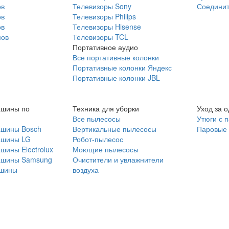
ов
Телевизоры Sony
Соединит
ов
Телевизоры Philips
ов
Телевизоры Hisense
мов
Телевизоры TCL
Портативное аудио
Все портативные колонки
Портативные колонки Яндекс
Портативные колонки JBL
ашины по
Техника для уборки
Уход за 
Все пылесосы
Утюги с 
ашины Bosch
Вертикальные пылесосы
Паровые
ашины LG
Робот-пылесос
шины Electrolux
Моющие пылесосы
ашины Samsung
Очистители и увлажнители
шины
воздуха