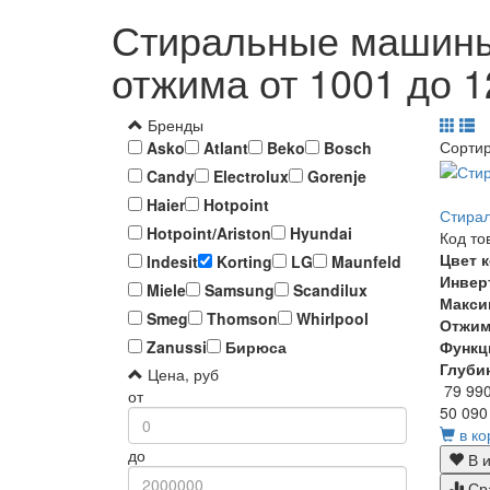
Стиральные машины 
отжима от 1001 до 1
Бренды
Сорти
Asko
Atlant
Beko
Bosch
Candy
Electrolux
Gorenje
Haier
Hotpoint
Стирал
Hotpoint/Ariston
Hyundai
Код то
Цвет 
Indesit
Korting
LG
Maunfeld
Инвер
Miele
Samsung
Scandilux
Макси
Smeg
Thomson
Whirlpool
Отжи
Функц
Zanussi
Бирюса
Глуби
Цена, руб
79 99
от
50 090
в ко
до
В и
Ср