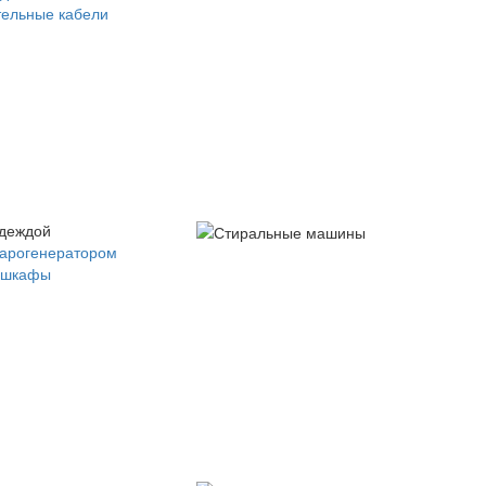
ельные кабели
одеждой
парогенератором
 шкафы