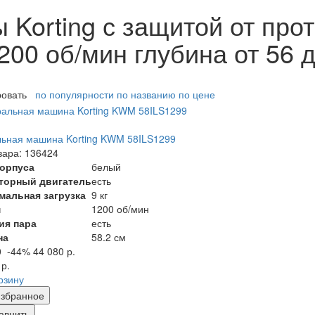
Korting с защитой от прот
200 об/мин глубина от 56 
ровать
по популярности
по названию
по цене
ьная машина Korting KWM 58ILS1299
вара: 136424
корпуса
белый
торный двигатель
есть
мальная загрузка
9 кг
м
1200 об/мин
ия пара
есть
на
58.2 см
0
-44%
44 080 р.
 р.
рзину
збранное
авнить