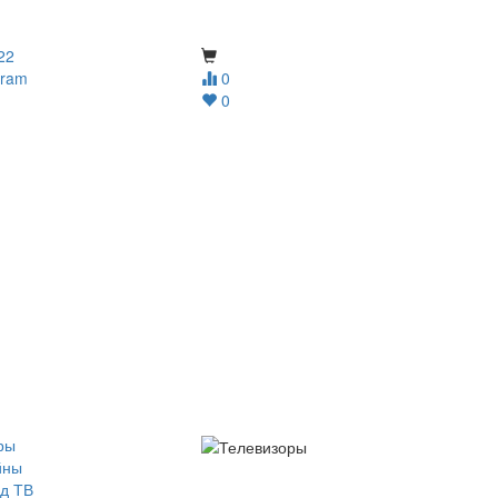
22
gram
0
0
ры
йны
д ТВ