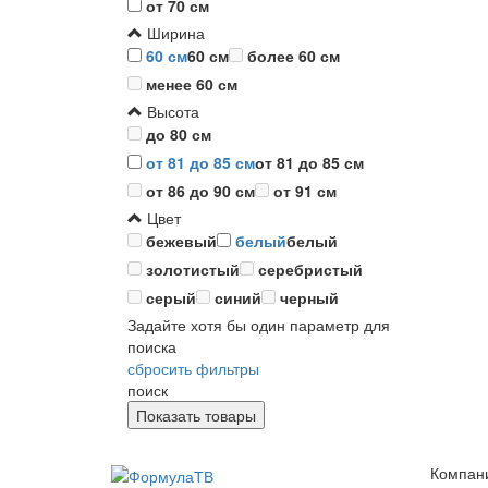
от 70 см
Ширина
60 см
60 см
более 60 см
менее 60 см
Высота
до 80 см
от 81 до 85 см
от 81 до 85 см
от 86 до 90 см
от 91 см
Цвет
бежевый
белый
белый
золотистый
серебристый
серый
синий
черный
Задайте хотя бы один параметр для
поиска
сбросить фильтры
поиск
Компан