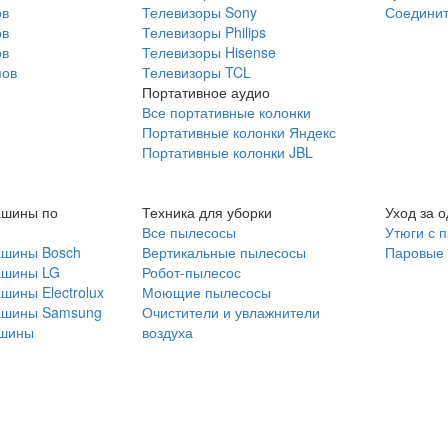
ов
Телевизоры Sony
Соединит
ов
Телевизоры Philips
ов
Телевизоры Hisense
мов
Телевизоры TCL
Портативное аудио
Все портативные колонки
Портативные колонки Яндекс
Портативные колонки JBL
ашины по
Техника для уборки
Уход за 
Все пылесосы
Утюги с 
ашины Bosch
Вертикальные пылесосы
Паровые
ашины LG
Робот-пылесос
шины Electrolux
Моющие пылесосы
ашины Samsung
Очистители и увлажнители
шины
воздуха