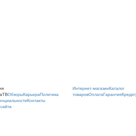
ия
Интернет-магазин
Каталог
аТВ
Обзоры
Карьера
Политика
товаров
Оплата
Гарантия
Кредит
енциальности
Контакты
сайта