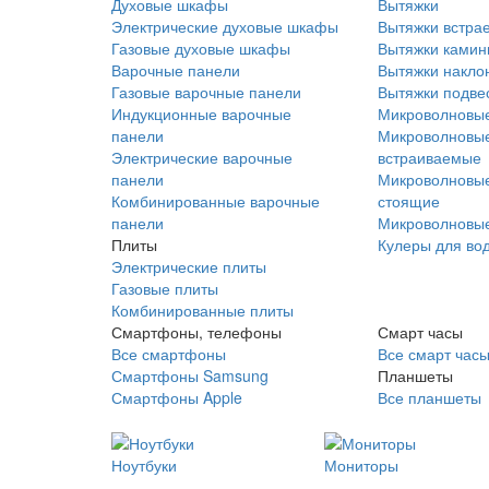
Духовые шкафы
Вытяжки
Электрические духовые шкафы
Вытяжки встра
Газовые духовые шкафы
Вытяжки ками
Варочные панели
Вытяжки накло
Газовые варочные панели
Вытяжки подве
Индукционные варочные
Микроволновые
панели
Микроволновые
Электрические варочные
встраиваемые
панели
Микроволновые
Комбинированные варочные
стоящие
панели
Микроволновые
Плиты
Кулеры для во
Электрические плиты
Газовые плиты
Комбинированные плиты
Смартфоны, телефоны
Смарт часы
Все смартфоны
Все смарт час
Смартфоны Samsung
Планшеты
Смартфоны Apple
Все планшеты
Ноутбуки
Мониторы