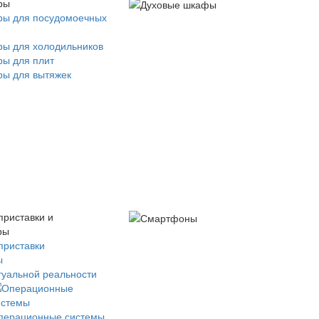
ры
ры для посудомоечных
ры для холодильников
ры для плит
ры для вытяжек
приставки и
ры
приставки
ы
туальной реальности
перационные системы