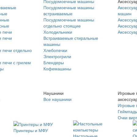
Посудомоечные машины
Аксессуа
еваемые
Посудомоечные машины
Аксессуа
нные
встраиваемые
машин
нные
Посудомоечные машины
Аксессуа
сные
отдельно стоящие
Аксессуа
 печи
Холодильники
Аксессуа
 печи
Встраиваемые стиральные
машины
 печи отдельно
Хлебопечки
Электрогрили
 печи с грилем
Блендеры
ды
Кофемашины
Наушники
Игровые 
ы
Все наушники
аксессуа
Игровые 
Геймпад
Очки вир
Принтеры и МФУ
Настольные
О