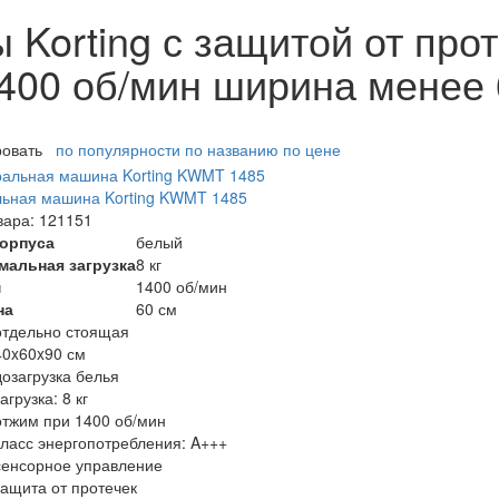
Korting с защитой от прот
1400 об/мин ширина менее 
ровать
по популярности
по названию
по цене
ьная машина Korting KWMT 1485
вара: 121151
корпуса
белый
мальная загрузка
8 кг
м
1400 об/мин
на
60 см
отдельно стоящая
40x60x90 см
дозагрузка белья
загрузка: 8 кг
отжим при 1400 об/мин
класс энергопотребления: A+++
сенсорное управление
защита от протечек