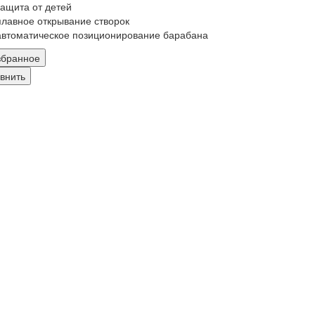
защита от детей
плавное открывание створок
автоматическое позиционирование барабана
збранное
внить