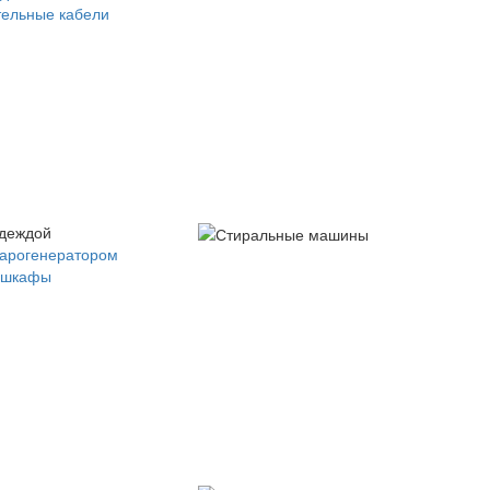
ельные кабели
одеждой
парогенератором
 шкафы