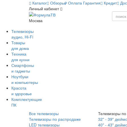
Каталог
Обзоры
Оплата
Гарантия
Кредит
Дос
Личный кабинет
Москва
Телевизоры
аудио, Hi-Fi
Товары
для дома
Техника
для кухни
Смартфоны
и гаджеты
Ноутбуки
и компьютеры
Красота
и здоровье
Комплектующие
ПК
Все телевизоры
Телевизоры по
Телевизоры по распродаже
32" - 39" дюйм
LED телевизоры
40" - 43" дюйм