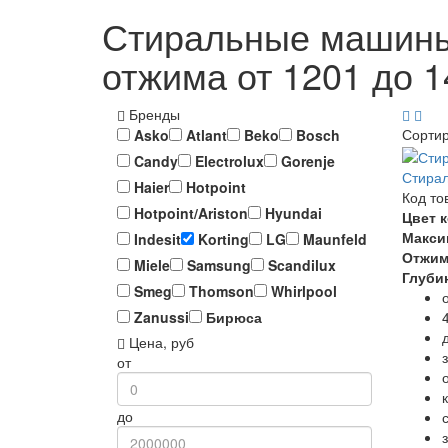
Стиральные машины 
отжима от 1201 до 
Бренды
Сорти
Asko
Atlant
Beko
Bosch
Candy
Electrolux
Gorenje
Стирал
Haier
Hotpoint
Код то
Hotpoint/Ariston
Hyundai
Цвет 
Макси
Indesit
Korting
LG
Maunfeld
Отжи
Miele
Samsung
Scandilux
Глуби
Smeg
Thomson
Whirlpool
Zanussi
Бирюса
Цена, руб
от
до