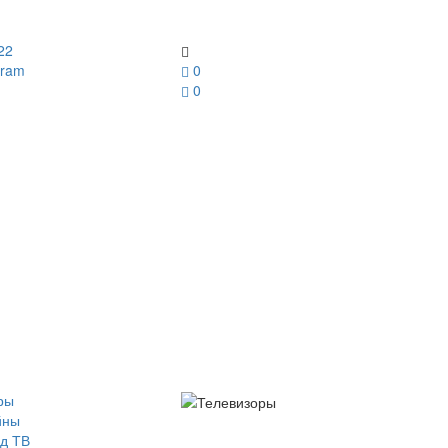
22
gram
0
0
ры
йны
д ТВ