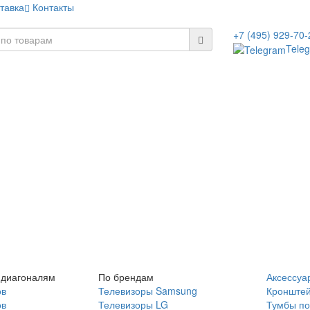
тавка
Контакты
+7 (495) 929-70-
Tele
 диагоналям
По брендам
Аксессуа
ов
Телевизоры Samsung
Кронште
ов
Телевизоры LG
Тумбы по