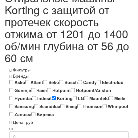
Korting с защитой от
протечек скорость
отжима от 1201 до 1400
об/мин глубина от 56 до
60 см
Фильтры
Бренды
Asko
Atlant
Beko
Bosch
Candy
Electrolux
Gorenje
Haier
Hotpoint
Hotpoint/Ariston
Hyundai
Indesit
Korting
LG
Maunfeld
Miele
Samsung
Scandilux
Smeg
Thomson
Whirlpool
Zanussi
Бирюса
Цена, руб
от