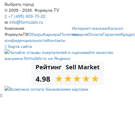
Выбрать город
© 2009 - 2026. Формула TV
+7 (495) 929-70-22
info@formulatv.ru
Компания
Интернет-магазин
Каталог
ФормулаТВ
Обзоры
Карьера
Политика
товаров
Оплата
Гарантия
Кредит
конфиденциальности
Контакты
Карта сайта
Рейтинг
Sell Market
★
★
★
★
★
★
★
★
★
★
4.98