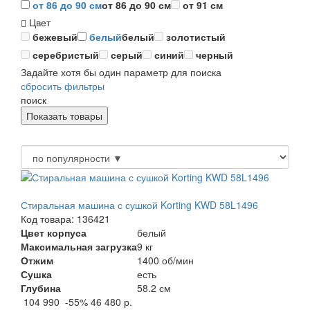
от 86 до 90 см
от 86 до 90 см
от 91 см
Цвет
бежевый
белый
белый
золотистый
серебристый
серый
синий
черный
Задайте хотя бы один параметр для поиска
сбросить фильтры
поиск
Стиральная машина с сушкой Korting KWD 58L1496
Код товара: 136421
Цвет корпуса
белый
Максимальная загрузка
9 кг
Отжим
1400 об/мин
Сушка
есть
Глубина
58.2 см
104 990
-55%
46 480 р.