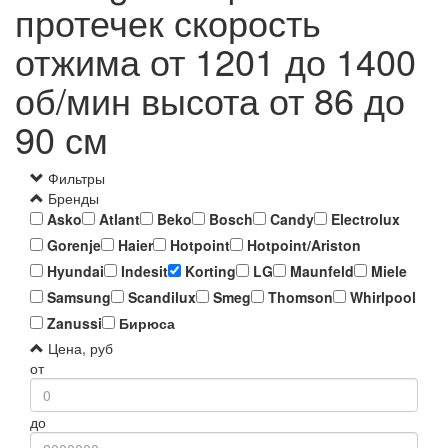
протечек скорость
отжима от 1201 до 1400
об/мин высота от 86 до
90 см
Фильтры
Бренды
Asko
Atlant
Beko
Bosch
Candy
Electrolux
Gorenje
Haier
Hotpoint
Hotpoint/Ariston
Hyundai
Indesit
Korting
LG
Maunfeld
Miele
Samsung
Scandilux
Smeg
Thomson
Whirlpool
Zanussi
Бирюса
Цена, руб
от
до