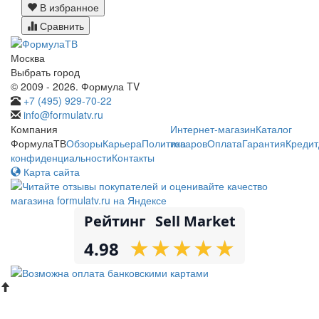
В избранное
Сравнить
Москва
Выбрать город
© 2009 - 2026. Формула TV
+7 (495) 929-70-22
info@formulatv.ru
Компания
Интернет-магазин
Каталог
ФормулаТВ
Обзоры
Карьера
Политика
товаров
Оплата
Гарантия
Кредит
конфиденциальности
Контакты
Карта сайта
Рейтинг
Sell Market
★
★
★
★
★
★
★
★
★
★
4.98