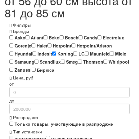
от 56 до 60 см высота от
81 до 85 см
Фильтры
Бренды
Asko
Atlant
Beko
Bosch
Candy
Electrolux
Gorenje
Haier
Hotpoint
Hotpoint/Ariston
Hyundai
Indesit
Korting
LG
Maunfeld
Miele
Samsung
Scandilux
Smeg
Thomson
Whirlpool
Zanussi
Бирюса
Цена, руб
от
до
Распродажа
Только товары, участвующие в распродаже
Тип установки
встраиваемая
отдельно стоящая