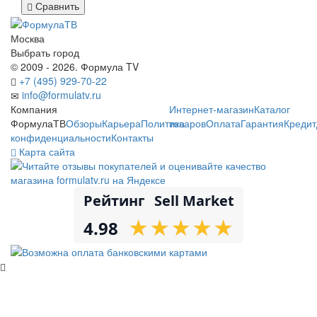
Сравнить
Москва
Выбрать город
© 2009 - 2026. Формула TV
+7 (495) 929-70-22
info@formulatv.ru
Компания
Интернет-магазин
Каталог
ФормулаТВ
Обзоры
Карьера
Политика
товаров
Оплата
Гарантия
Кредит
конфиденциальности
Контакты
Карта сайта
Рейтинг
Sell Market
★
★
★
★
★
★
★
★
★
★
4.98