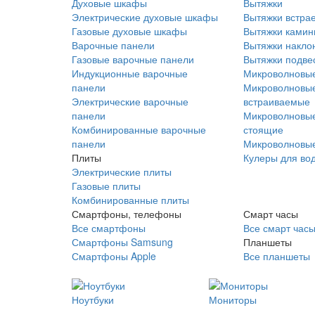
Духовые шкафы
Вытяжки
Электрические духовые шкафы
Вытяжки встра
Газовые духовые шкафы
Вытяжки ками
Варочные панели
Вытяжки накло
Газовые варочные панели
Вытяжки подве
Индукционные варочные
Микроволновые
панели
Микроволновые
Электрические варочные
встраиваемые
панели
Микроволновые
Комбинированные варочные
стоящие
панели
Микроволновые
Плиты
Кулеры для во
Электрические плиты
Газовые плиты
Комбинированные плиты
Смартфоны, телефоны
Смарт часы
Все смартфоны
Все смарт час
Смартфоны Samsung
Планшеты
Смартфоны Apple
Все планшеты
Ноутбуки
Мониторы