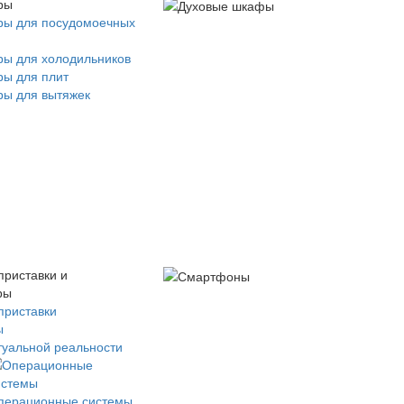
ры
ры для посудомоечных
ры для холодильников
ры для плит
ры для вытяжек
приставки и
ры
приставки
ы
туальной реальности
перационные системы