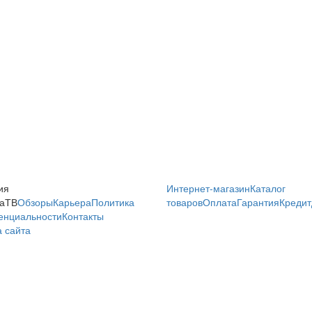
ия
Интернет-магазин
Каталог
аТВ
Обзоры
Карьера
Политика
товаров
Оплата
Гарантия
Кредит
енциальности
Контакты
 сайта