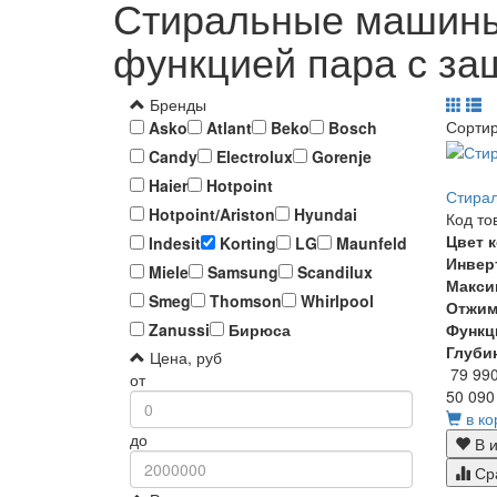
Стиральные машины 
функцией пара с за
Бренды
Сорти
Asko
Atlant
Beko
Bosch
Candy
Electrolux
Gorenje
Haier
Hotpoint
Стирал
Hotpoint/Ariston
Hyundai
Код то
Цвет 
Indesit
Korting
LG
Maunfeld
Инвер
Miele
Samsung
Scandilux
Макси
Smeg
Thomson
Whirlpool
Отжи
Функц
Zanussi
Бирюса
Глуби
Цена, руб
79 99
от
50 090
в ко
до
В и
Ср