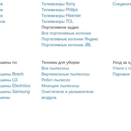
ов
Телевизоры Sony
Соединит
ов
Телевизоры Philips
ов
Телевизоры Hisense
мов
Телевизоры TCL
Портативное аудио
Все портативные колонки
Портативные колонки Яндекс
Портативные колонки JBL
ашины по
Техника для уборки
Уход за 
Все пылесосы
Утюги с 
ашины Bosch
Вертикальные пылесосы
Паровые
ашины LG
Робот-пылесос
шины Electrolux
Моющие пылесосы
ашины Samsung
Очистители и увлажнители
шины
воздуха