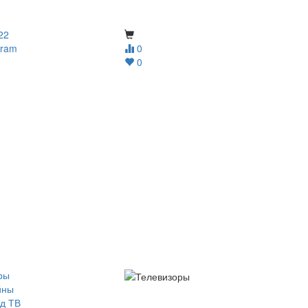
22
gram
0
0
ры
йны
д ТВ