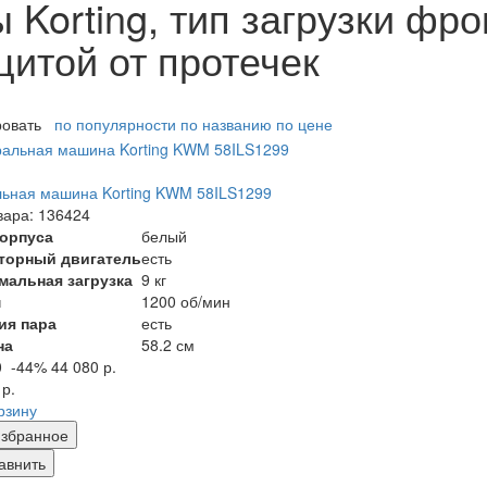
Korting, тип загрузки фро
щитой от протечек
ровать
по популярности
по названию
по цене
ьная машина Korting KWM 58ILS1299
вара: 136424
корпуса
белый
торный двигатель
есть
мальная загрузка
9 кг
м
1200 об/мин
ия пара
есть
на
58.2 см
0
-44%
44 080 р.
 р.
рзину
збранное
авнить