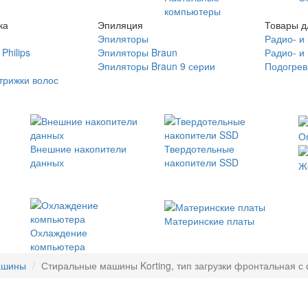
компьютеры
ка
Эпиляция
Товары д
Эпиляторы
Радио- и
Philips
Эпиляторы Braun
Радио- и
Эпиляторы Braun 9 серии
Подогрев
трижки волос
О
Внешние накопители
Твердотельные
данных
накопители SSD
Ж
Материнские платы
Охлаждение
компьютера
ашины
Стиральные машины Korting, тип загрузки фронтальная с 