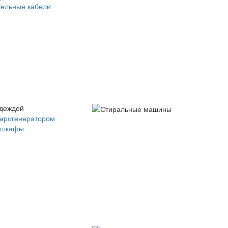
ельные кабели
одеждой
парогенератором
 шкафы