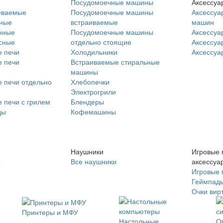
Посудомоечные машины
Аксессуа
еваемые
Посудомоечные машины
Аксессуа
нные
встраиваемые
машин
нные
Посудомоечные машины
Аксессуа
сные
отдельно стоящие
Аксессуа
 печи
Холодильники
Аксессуа
 печи
Встраиваемые стиральные
машины
 печи отдельно
Хлебопечки
Электрогрили
 печи с грилем
Блендеры
ды
Кофемашины
Наушники
Игровые 
ы
Все наушники
аксессуа
Игровые 
Геймпад
Очки вир
Принтеры и МФУ
Настольные
О