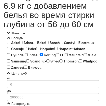
6.9 кг с добавлением
белья во время стирки
глубина от 56 до 60 см
Фильтры
Бренды
Asko
Atlant
Beko
Bosch
Candy
Electrolux
Gorenje
Haier
Hotpoint
Hotpoint/Ariston
Hyundai
Indesit
Korting
LG
Maunfeld
Miele
Samsung
Scandilux
Smeg
Thomson
Whirlpool
Zanussi
Бирюса
Цена, руб
от
до
Распродажа