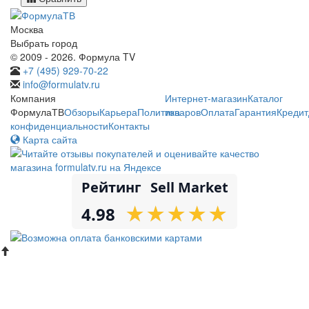
Москва
Выбрать город
© 2009 - 2026. Формула TV
+7 (495) 929-70-22
info@formulatv.ru
Компания
Интернет-магазин
Каталог
ФормулаТВ
Обзоры
Карьера
Политика
товаров
Оплата
Гарантия
Кредит
конфиденциальности
Контакты
Карта сайта
Рейтинг
Sell Market
★
★
★
★
★
★
★
★
★
★
4.98