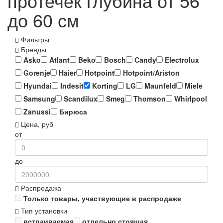
протечек глубина от 56
до 60 см
Фильтры
Бренды
Asko
Atlant
Beko
Bosch
Candy
Electrolux
Gorenje
Haier
Hotpoint
Hotpoint/Ariston
Hyundai
Indesit
Korting
LG
Maunfeld
Miele
Samsung
Scandilux
Smeg
Thomson
Whirlpool
Zanussi
Бирюса
Цена, руб
от
до
Распродажа
Только товары, участвующие в распродаже
Тип установки
встраиваемая
отдельно стоящая