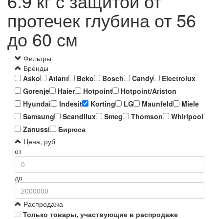
6.9 кг с защитой от
протечек глубина от 56
до 60 см
Фильтры
Бренды
Asko
Atlant
Beko
Bosch
Candy
Electrolux
Gorenje
Haier
Hotpoint
Hotpoint/Ariston
Hyundai
Indesit
Korting
LG
Maunfeld
Miele
Samsung
Scandilux
Smeg
Thomson
Whirlpool
Zanussi
Бирюса
Цена, руб
от
до
Распродажа
Только товары, участвующие в распродаже