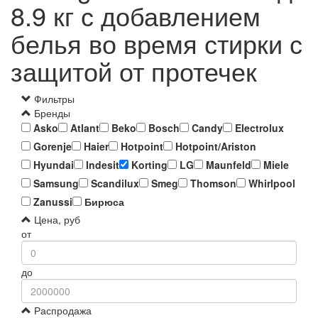
8.9 кг с добавлением
белья во время стирки с
защитой от протечек
Фильтры
Бренды
Asko
Atlant
Beko
Bosch
Candy
Electrolux
Gorenje
Haier
Hotpoint
Hotpoint/Ariston
Hyundai
Indesit
Korting
LG
Maunfeld
Miele
Samsung
Scandilux
Smeg
Thomson
Whirlpool
Zanussi
Бирюса
Цена, руб
от
до
Распродажа