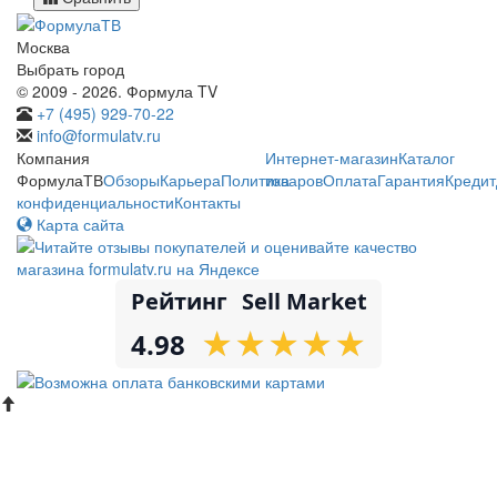
Москва
Выбрать город
© 2009 - 2026. Формула TV
+7 (495) 929-70-22
info@formulatv.ru
Компания
Интернет-магазин
Каталог
ФормулаТВ
Обзоры
Карьера
Политика
товаров
Оплата
Гарантия
Кредит
конфиденциальности
Контакты
Карта сайта
Рейтинг
Sell Market
★
★
★
★
★
★
★
★
★
★
4.98