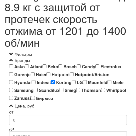
8.9 кг с защитой от
протечек скорость
отжима от 1201 до 1400
об/мин
Фильтры
Бренды
Asko
Atlant
Beko
Bosch
Candy
Electrolux
Gorenje
Haier
Hotpoint
Hotpoint/Ariston
Hyundai
Indesit
Korting
LG
Maunfeld
Miele
Samsung
Scandilux
Smeg
Thomson
Whirlpool
Zanussi
Бирюса
Цена, руб
от
до