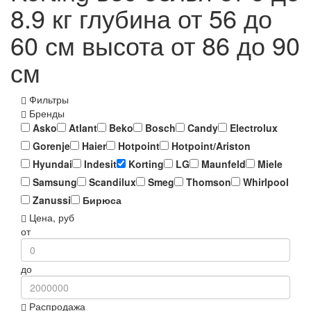
8.9 кг глубина от 56 до
60 см высота от 86 до 90
см
Фильтры
Бренды
Asko
Atlant
Beko
Bosch
Candy
Electrolux
Gorenje
Haier
Hotpoint
Hotpoint/Ariston
Hyundai
Indesit
Korting
LG
Maunfeld
Miele
Samsung
Scandilux
Smeg
Thomson
Whirlpool
Zanussi
Бирюса
Цена, руб
от
до
Распродажа