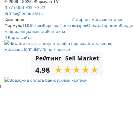
© 2009 - 2026. Формула TV
+7 (495) 929-70-22
info@formulatv.ru
Компания
Интернет-магазин
Каталог
ФормулаТВ
Обзоры
Карьера
Политика
товаров
Оплата
Гарантия
Кредит
конфиденциальности
Контакты
Карта сайта
Рейтинг
Sell Market
★
★
★
★
★
★
★
★
★
★
4.98