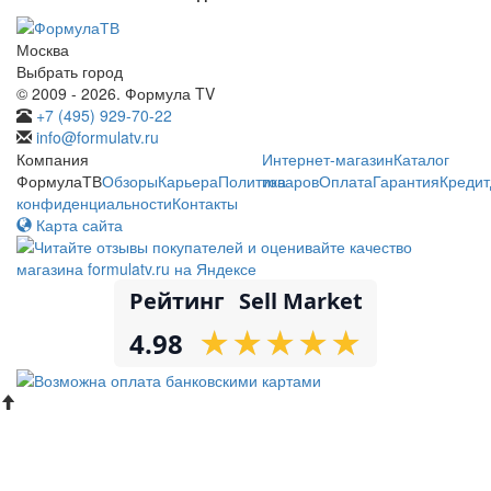
Москва
Выбрать город
© 2009 - 2026. Формула TV
+7 (495) 929-70-22
info@formulatv.ru
Компания
Интернет-магазин
Каталог
ФормулаТВ
Обзоры
Карьера
Политика
товаров
Оплата
Гарантия
Кредит
конфиденциальности
Контакты
Карта сайта
Рейтинг
Sell Market
★
★
★
★
★
★
★
★
★
★
4.98