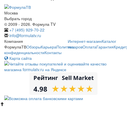
Москва
Выбрать город
© 2009 - 2026. Формула TV
+7 (495) 929-70-22
info@formulatv.ru
Компания
Интернет-магазин
Каталог
ФормулаТВ
Обзоры
Карьера
Политика
товаров
Оплата
Гарантия
Кредит
конфиденциальности
Контакты
Карта сайта
Рейтинг
Sell Market
★
★
★
★
★
★
★
★
★
★
4.98