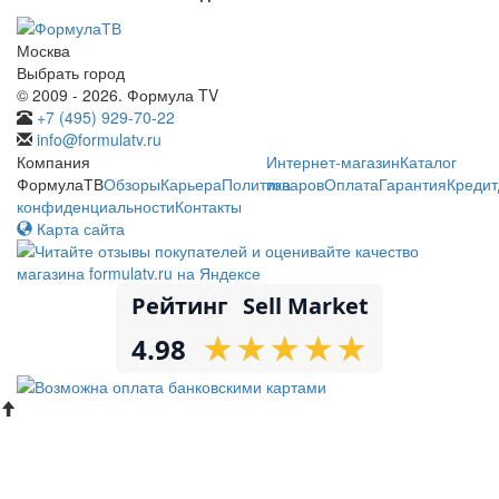
Москва
Выбрать город
© 2009 - 2026. Формула TV
+7 (495) 929-70-22
info@formulatv.ru
Компания
Интернет-магазин
Каталог
ФормулаТВ
Обзоры
Карьера
Политика
товаров
Оплата
Гарантия
Кредит
конфиденциальности
Контакты
Карта сайта
Рейтинг
Sell Market
★
★
★
★
★
★
★
★
★
★
4.98