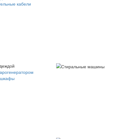
ельные кабели
одеждой
парогенератором
 шкафы