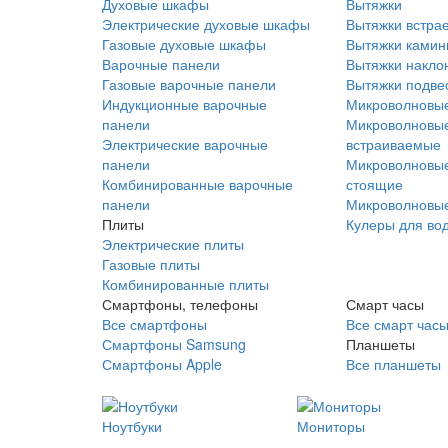
Духовые шкафы
Вытяжки
Электрические духовые шкафы
Вытяжки встра
Газовые духовые шкафы
Вытяжки ками
Варочные панели
Вытяжки накло
Газовые варочные панели
Вытяжки подве
Индукционные варочные
Микроволновые
панели
Микроволновые
Электрические варочные
встраиваемые
панели
Микроволновые
Комбинированные варочные
стоящие
панели
Микроволновые
Плиты
Кулеры для во
Электрические плиты
Газовые плиты
Комбинированные плиты
Смартфоны, телефоны
Смарт часы
Все смартфоны
Все смарт час
Смартфоны Samsung
Планшеты
Смартфоны Apple
Все планшеты
Ноутбуки
Мониторы