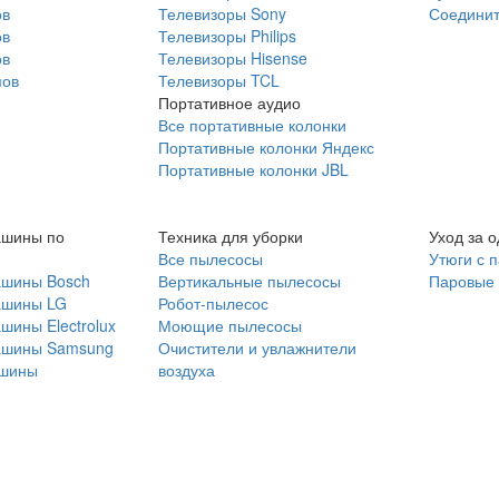
ов
Телевизоры Sony
Соединит
ов
Телевизоры Philips
ов
Телевизоры Hisense
мов
Телевизоры TCL
Портативное аудио
Все портативные колонки
Портативные колонки Яндекс
Портативные колонки JBL
ашины по
Техника для уборки
Уход за 
Все пылесосы
Утюги с 
ашины Bosch
Вертикальные пылесосы
Паровые
ашины LG
Робот-пылесос
шины Electrolux
Моющие пылесосы
ашины Samsung
Очистители и увлажнители
шины
воздуха