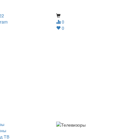
22
gram
0
0
ры
йны
д ТВ