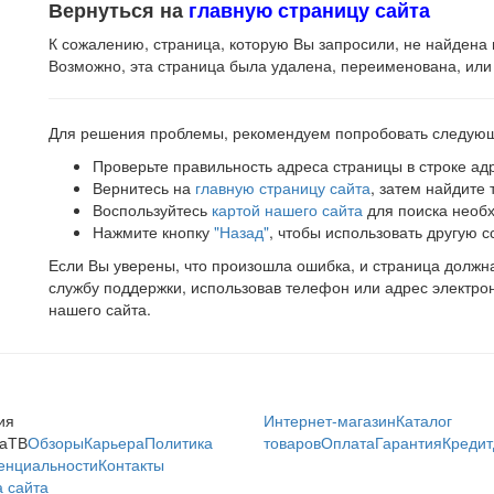
Вернуться на
главную страницу сайта
К сожалению, страница, которую Вы запросили, не найдена 
Возможно, эта страница была удалена, переименована, или
Для решения проблемы, рекомендуем попробовать следую
Проверьте правильность адреса страницы в строке ад
Вернитесь на
главную страницу сайта
, затем найдите
Воспользуйтесь
картой нашего сайта
для поиска необ
Нажмите кнопку
"Назад"
, чтобы использовать другую с
Если Вы уверены, что произошла ошибка, и страница должна 
службу поддержки, использовав телефон или адрес электро
нашего сайта.
ия
Интернет-магазин
Каталог
аТВ
Обзоры
Карьера
Политика
товаров
Оплата
Гарантия
Кредит
енциальности
Контакты
 сайта