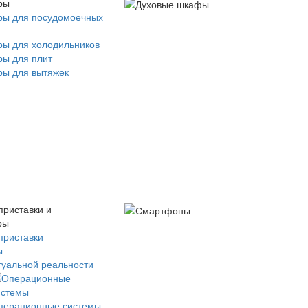
ры
ры для посудомоечных
ры для холодильников
ры для плит
ры для вытяжек
приставки и
ры
приставки
ы
туальной реальности
перационные системы