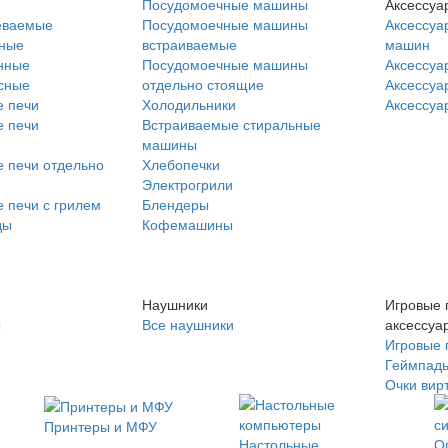
Посудомоечные машины
Аксессуа
еваемые
Посудомоечные машины
Аксессуа
нные
встраиваемые
машин
нные
Посудомоечные машины
Аксессуа
сные
отдельно стоящие
Аксессуа
 печи
Холодильники
Аксессуа
 печи
Встраиваемые стиральные
машины
 печи отдельно
Хлебопечки
Электрогрили
 печи с грилем
Блендеры
ды
Кофемашины
Наушники
Игровые 
ы
Все наушники
аксессуа
Игровые 
Геймпад
Очки вир
Принтеры и МФУ
Настольные
О