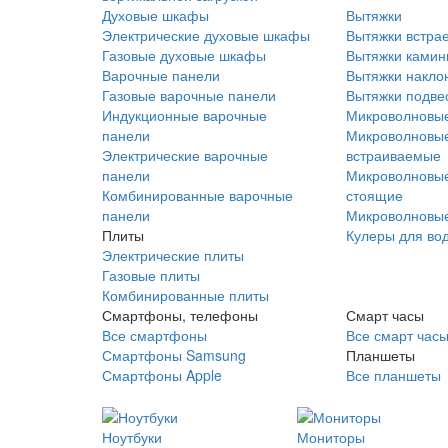
Духовые шкафы
Вытяжки
Электрические духовые шкафы
Вытяжки встра
Газовые духовые шкафы
Вытяжки ками
Варочные панели
Вытяжки накло
Газовые варочные панели
Вытяжки подве
Индукционные варочные
Микроволновые
панели
Микроволновые
Электрические варочные
встраиваемые
панели
Микроволновые
Комбинированные варочные
стоящие
панели
Микроволновые
Плиты
Кулеры для во
Электрические плиты
Газовые плиты
Комбинированные плиты
Смартфоны, телефоны
Смарт часы
Все смартфоны
Все смарт час
Смартфоны Samsung
Планшеты
Смартфоны Apple
Все планшеты
Ноутбуки
Мониторы