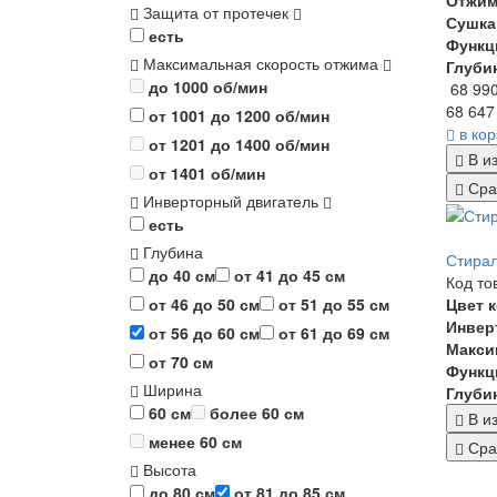
Отжи
Защита от протечек
Сушка
есть
Функц
Максимальная скорость отжима
Глуби
до 1000 об/мин
68 99
68 647
от 1001 до 1200 об/мин
в ко
от 1201 до 1400 об/мин
В и
от 1401 об/мин
Сра
Инверторный двигатель
есть
Глубина
Стира
до 40 см
от 41 до 45 см
Код то
от 46 до 50 см
от 51 до 55 см
Цвет 
Инвер
от 56 до 60 см
от 61 до 69 см
Макси
от 70 см
Функц
Ширина
Глуби
60 см
более 60 см
В и
менее 60 см
Сра
Высота
до 80 см
от 81 до 85 см