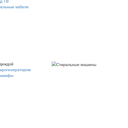
д ТВ
ельные кабели
одеждой
парогенератором
 шкафы