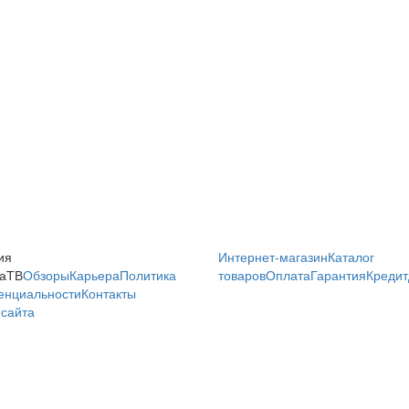
ия
Интернет-магазин
Каталог
аТВ
Обзоры
Карьера
Политика
товаров
Оплата
Гарантия
Кредит
енциальности
Контакты
сайта