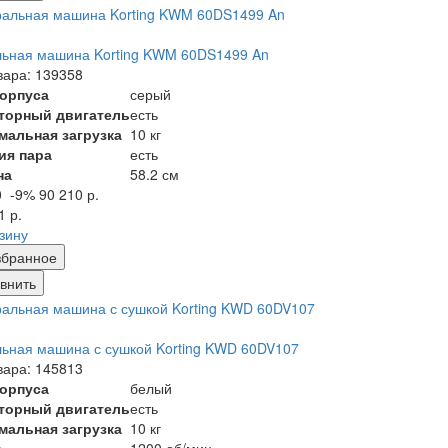
льная машина Korting KWM 60DS1499 An
вара: 139358
корпуса
серый
торный двигатель
есть
мальная загрузка
10 кг
ия пара
есть
на
58.2 см
0
-9%
90 210 р.
1 р.
рзину
збранное
внить
ьная машина с сушкой Korting KWD 60DV107
вара: 145813
корпуса
белый
торный двигатель
есть
мальная загрузка
10 кг