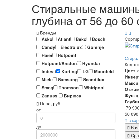
Стиральные машины 
глубина от 56 до 60
Бренды
Сорти
Asko
Atlant
Beko
Bosch
Candy
Electrolux
Gorenje
Haier
Hotpoint
Стирал
Hotpoint/Ariston
Hyundai
Код то
Цвет 
Indesit
Korting
LG
Maunfeld
Инвер
Miele
Samsung
Scandilux
Макси
Smeg
Thomson
Whirlpool
Отжи
Функц
Zanussi
Бирюса
Глуби
Цена, руб
79 99
от
50 090
в ко
до
В и
Сра