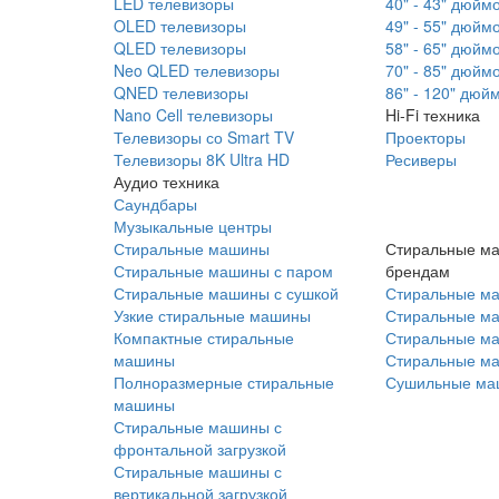
LED телевизоры
40" - 43" дюйм
OLED телевизоры
49" - 55" дюйм
QLED телевизоры
58" - 65" дюйм
Neo QLED телевизоры
70" - 85" дюйм
QNED телевизоры
86" - 120" дюй
Nano Cell телевизоры
Hi-Fi техника
Телевизоры со Smart TV
Проекторы
Телевизоры 8K Ultra HD
Ресиверы
Аудио техника
Саундбары
Музыкальные центры
Стиральные машины
Стиральные м
Стиральные машины с паром
брендам
Стиральные машины с сушкой
Стиральные м
Узкие стиральные машины
Стиральные м
Компактные стиральные
Стиральные ма
машины
Стиральные м
Полноразмерные стиральные
Сушильные ма
машины
Стиральные машины с
фронтальной загрузкой
Стиральные машины с
вертикальной загрузкой