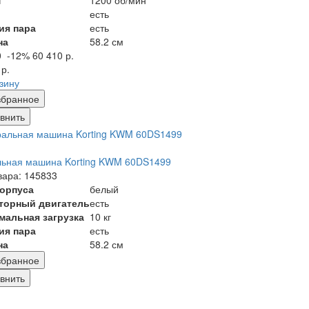
м
1200 об/мин
есть
ия пара
есть
на
58.2 см
0
-12%
60 410 р.
 р.
рзину
збранное
внить
льная машина Korting KWM 60DS1499
вара: 145833
корпуса
белый
торный двигатель
есть
мальная загрузка
10 кг
ия пара
есть
на
58.2 см
збранное
внить