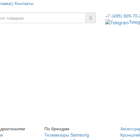
тавка
Контакты
+7 (495) 929-70-
Tele
 диагоналям
По брендам
Аксессуа
ов
Телевизоры Samsung
Кронште