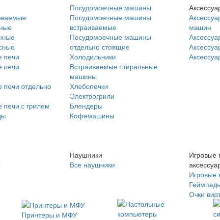
Посудомоечные машины
Аксессуа
еваемые
Посудомоечные машины
Аксессуа
нные
встраиваемые
машин
нные
Посудомоечные машины
Аксессуа
сные
отдельно стоящие
Аксессуа
 печи
Холодильники
Аксессуа
 печи
Встраиваемые стиральные
машины
 печи отдельно
Хлебопечки
Электрогрили
 печи с грилем
Блендеры
ды
Кофемашины
Наушники
Игровые 
ы
Все наушники
аксессуа
Игровые 
Геймпад
Очки вир
Принтеры и МФУ