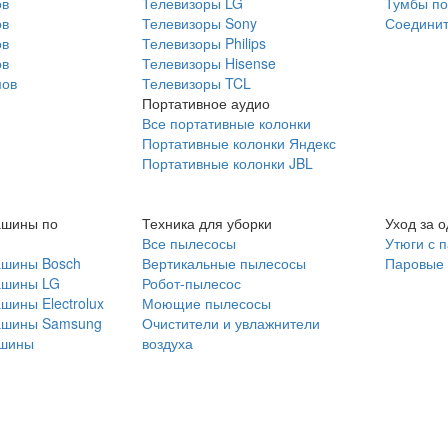
ов
Телевизоры LG
Тумбы по
ов
Телевизоры Sony
Соединит
ов
Телевизоры Philips
ов
Телевизоры Hisense
мов
Телевизоры TCL
Портативное аудио
Все портативные колонки
Портативные колонки Яндекс
Портативные колонки JBL
ашины по
Техника для уборки
Уход за 
Все пылесосы
Утюги с 
ашины Bosch
Вертикальные пылесосы
Паровые
ашины LG
Робот-пылесос
шины Electrolux
Моющие пылесосы
ашины Samsung
Очистители и увлажнители
шины
воздуха