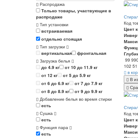
Распродажа
Только товары, участвующие в
Стира
распродаже
Код то
Тип установки
Цвет 
встраиваемая
Инвер
отдельно стоящая
Макси
Тип загрузки
Функц
вертикальная
фронтальная
Глуби
99 99
Загрузка белья
102 51
до 4.9 кг
от 10 до 11.9 кг
в ко
от 12 кг
от 5 до 5.9 кг
В и
от 6 до 6.9 кг
от 7 до 7.9 кг
Сра
от 8 до 8.9 кг
от 9 до 9.9 кг
Добавление белья во время стирки
есть
Стирал
Сушка
Код то
Цвет 
есть
Инвер
Функция пара
Макси
есть