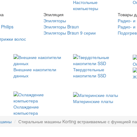
Настольные
О
компьютеры
ка
Эпиляция
Товары д
Эпиляторы
Радио- и
Philips
Эпиляторы Braun
Радио- и
Эпиляторы Braun 9 серии
Подогрев
трижки волос
О
Внешние накопители
Твердотельные
данных
накопители SSD
Ж
Материнские платы
Охлаждение
компьютера
ашины
Стиральные машины Korting встраиваемые с функцией пар