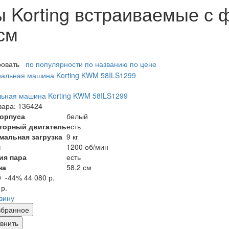
Korting встраиваемые с 
 см
ровать
по популярности
по названию
по цене
ьная машина Korting KWM 58ILS1299
вара: 136424
корпуса
белый
торный двигатель
есть
мальная загрузка
9 кг
м
1200 об/мин
ия пара
есть
на
58.2 см
0
-44%
44 080 р.
 р.
рзину
збранное
внить