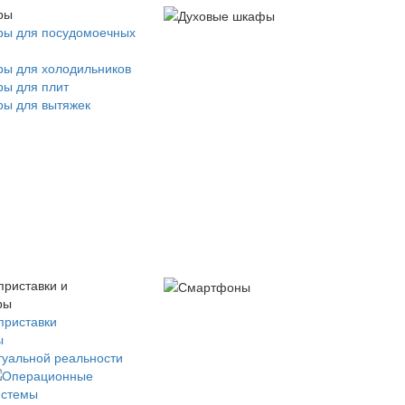
ры
ры для посудомоечных
ры для холодильников
ры для плит
ры для вытяжек
приставки и
ры
приставки
ы
туальной реальности