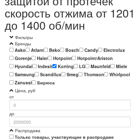
защитой от протечек
скорость отжима от 1201
до 1400 об/мин
Фильтры
Бренды
Asko
Atlant
Beko
Bosch
Candy
Electrolux
Gorenje
Haier
Hotpoint
Hotpoint/Ariston
Hyundai
Indesit
Korting
LG
Maunfeld
Miele
Samsung
Scandilux
Smeg
Thomson
Whirlpool
Zanussi
Бирюса
Цена, руб
от
до
Распродажа
Только товары, участвующие в распродаже