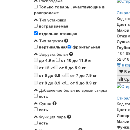
Распродажа
Только товары, участвующие в
Стирал
распродаже
Код то
Тип установки
Цвет 
встраиваемая
Макси
отдельно стоящая
Отжи
Тип загрузки
Сушка
вертикальная
фронтальная
Глуби
104 9
Загрузка белья
52 818
до 4.9 кг
от 10 до 11.9 кг
в ко
от 12 кг
от 5 до 5.9 кг
В и
от 6 до 6.9 кг
от 7 до 7.9 кг
Ср
от 8 до 8.9 кг
от 9 до 9.9 кг
Добавление белья во время стирки
есть
Стира
Сушка
Код то
Цвет 
есть
Инвер
Функция пара
Макси
есть
Функц