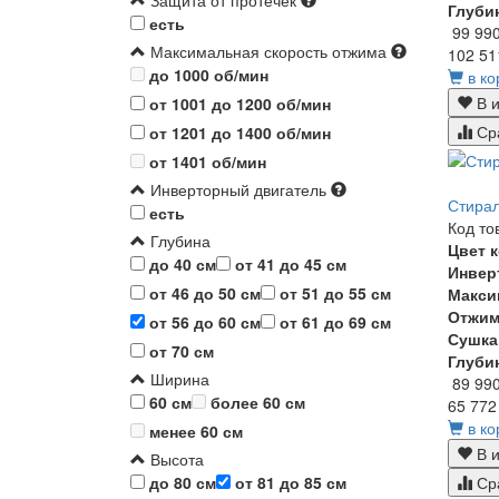
Защита от протечек
Глуби
есть
99 99
Максимальная скорость отжима
102 51
до 1000 об/мин
в ко
В и
от 1001 до 1200 об/мин
Ср
от 1201 до 1400 об/мин
от 1401 об/мин
Инверторный двигатель
Стирал
есть
Код то
Глубина
Цвет 
до 40 см
от 41 до 45 см
Инвер
от 46 до 50 см
от 51 до 55 см
Макси
Отжи
от 56 до 60 см
от 61 до 69 см
Сушка
от 70 см
Глуби
Ширина
89 99
60 см
более 60 см
65 772
в ко
менее 60 см
В и
Высота
Ср
до 80 см
от 81 до 85 см