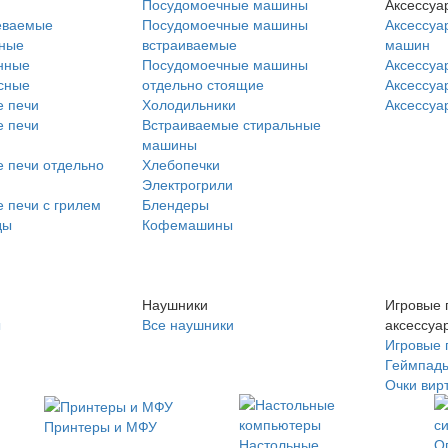
Посудомоечные машины
Аксессуа
еваемые
Посудомоечные машины
Аксессуа
нные
встраиваемые
машин
нные
Посудомоечные машины
Аксессуа
сные
отдельно стоящие
Аксессуа
 печи
Холодильники
Аксессуа
 печи
Встраиваемые стиральные
машины
 печи отдельно
Хлебопечки
Электрогрили
 печи с грилем
Блендеры
ды
Кофемашины
Наушники
Игровые 
ы
Все наушники
аксессуа
Игровые 
Геймпад
Очки вир
Принтеры и МФУ
Настольные
О