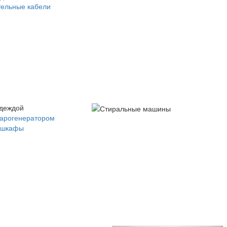
ельные кабели
одеждой
парогенератором
 шкафы