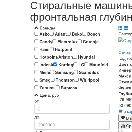
Стиральные машины 
фронтальная глубина
Бренды
Сорти
Asko
Atlant
Beko
Bosch
Candy
Electrolux
Gorenje
Haier
Hotpoint
Стирал
Hotpoint/Ariston
Hyundai
Код то
Цвет 
Indesit
Korting
LG
Maunfeld
Инвер
Miele
Samsung
Scandilux
Макси
Smeg
Thomson
Whirlpool
Отжи
Функц
Zanussi
Бирюса
Глуби
Цена, руб
79 99
от
50 090
в ко
до
В и
Ср