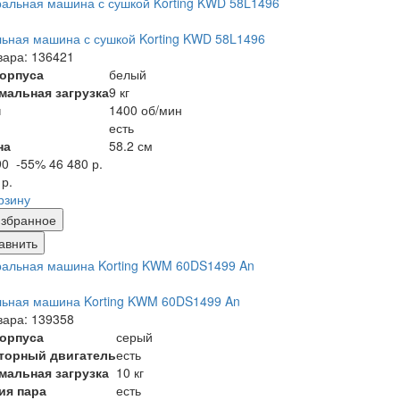
ьная машина с сушкой Korting KWD 58L1496
вара: 136421
корпуса
белый
мальная загрузка
9 кг
м
1400 об/мин
есть
на
58.2 см
90
-55%
46 480 р.
 р.
рзину
збранное
авнить
льная машина Korting KWM 60DS1499 An
вара: 139358
корпуса
серый
торный двигатель
есть
мальная загрузка
10 кг
ия пара
есть