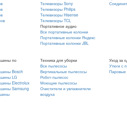
ов
Телевизоры Sony
Соединит
ов
Телевизоры Philips
ов
Телевизоры Hisense
мов
Телевизоры TCL
Портативное аудио
Все портативные колонки
Портативные колонки Яндекс
Портативные колонки JBL
ашины по
Техника для уборки
Уход за 
Все пылесосы
Утюги с 
ашины Bosch
Вертикальные пылесосы
Паровые
ашины LG
Робот-пылесос
шины Electrolux
Моющие пылесосы
ашины Samsung
Очистители и увлажнители
шины
воздуха