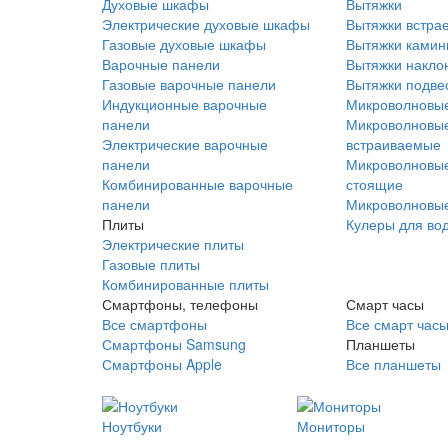
Духовые шкафы
Вытяжки
Электрические духовые шкафы
Вытяжки встра
Газовые духовые шкафы
Вытяжки ками
Варочные панели
Вытяжки накло
Газовые варочные панели
Вытяжки подве
Индукционные варочные
Микроволновые
панели
Микроволновые
Электрические варочные
встраиваемые
панели
Микроволновые
Комбинированные варочные
стоящие
панели
Микроволновые
Плиты
Кулеры для во
Электрические плиты
Газовые плиты
Комбинированные плиты
Смартфоны, телефоны
Смарт часы
Все смартфоны
Все смарт час
Смартфоны Samsung
Планшеты
Смартфоны Apple
Все планшеты
Ноутбуки
Мониторы