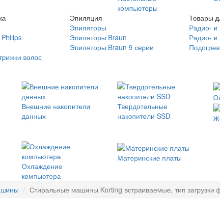
компьютеры
ка
Эпиляция
Товары д
Эпиляторы
Радио- и
Philips
Эпиляторы Braun
Радио- и
Эпиляторы Braun 9 серии
Подогрев
трижки волос
О
Внешние накопители
Твердотельные
данных
накопители SSD
Ж
Материнские платы
Охлаждение
компьютера
ашины
Стиральные машины Korting встраиваемые, тип загрузки ф