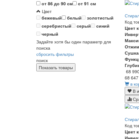
от 86 до 90 см
от 91 см
Цвет
Стирал
бежевый
белый
золотистый
Код то
серебристый
серый
синий
Цвет 
черный
Инвер
Макси
Задайте хотя бы один параметр для
Отжи
поиска
Сушка
сбросить фильтры
Функц
поиск
Глуби
68 99
68 647
в ко
В и
Ср
Стира
Код то
Цвет 
Инвер