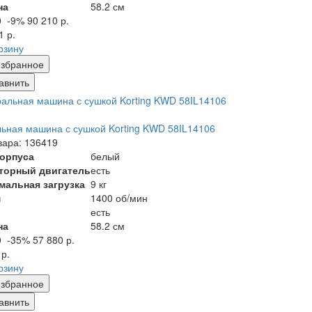
на
58.2 см
0
-9%
90 210 р.
1 р.
рзину
збранное
авнить
ьная машина с сушкой Korting KWD 58IL14106
вара: 136419
корпуса
белый
торный двигатель
есть
мальная загрузка
9 кг
м
1400 об/мин
есть
на
58.2 см
0
-35%
57 880 р.
 р.
рзину
збранное
авнить