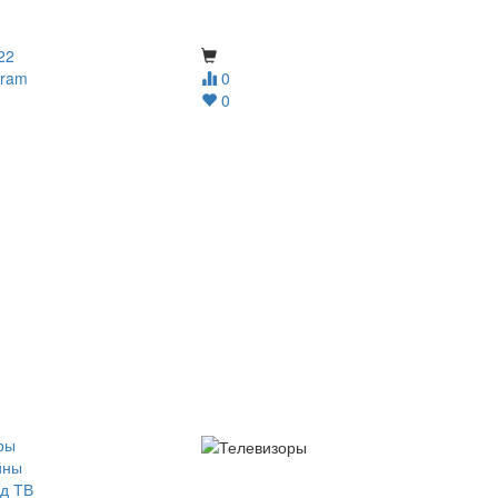
22
gram
0
0
ры
йны
д ТВ