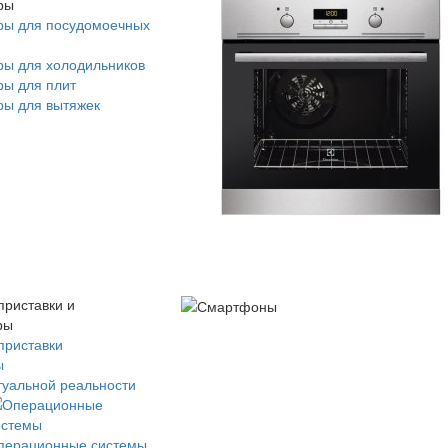
ры
ры для посудомоечных
ры для холодильников
ры для плит
ры для вытяжек
приставки и
ры
приставки
ы
туальной реальности
перационные системы