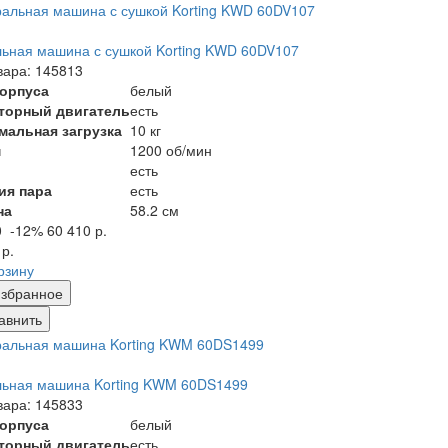
ьная машина с сушкой Korting KWD 60DV107
вара: 145813
корпуса
белый
торный двигатель
есть
мальная загрузка
10 кг
м
1200 об/мин
есть
ия пара
есть
на
58.2 см
0
-12%
60 410 р.
 р.
рзину
збранное
авнить
льная машина Korting KWM 60DS1499
вара: 145833
корпуса
белый
торный двигатель
есть