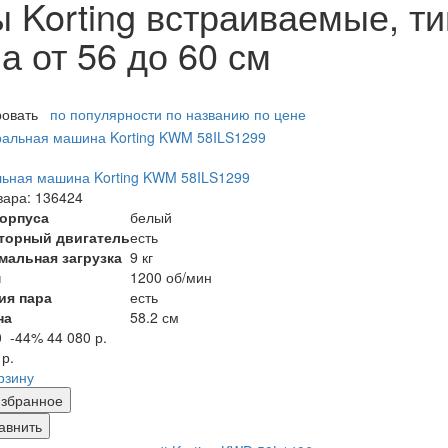
Korting встраиваемые, ти
 от 56 до 60 см
ровать
по популярности
по названию
по цене
ьная машина Korting KWM 58ILS1299
вара: 136424
корпуса
белый
торный двигатель
есть
мальная загрузка
9 кг
м
1200 об/мин
ия пара
есть
на
58.2 см
0
-44%
44 080 р.
 р.
рзину
збранное
авнить