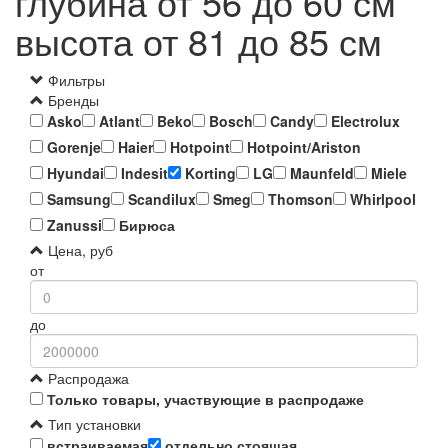
глубина от 56 до 60 см
высота от 81 до 85 см
Фильтры
Бренды
Asko
Atlant
Beko
Bosch
Candy
Electrolux
Gorenje
Haier
Hotpoint
Hotpoint/Ariston
Hyundai
Indesit
Korting
LG
Maunfeld
Miele
Samsung
Scandilux
Smeg
Thomson
Whirlpool
Zanussi
Бирюса
Цена, руб
от
до
Распродажа
Только товары, участвующие в распродаже
Тип установки
встраиваемая
отдельно стоящая