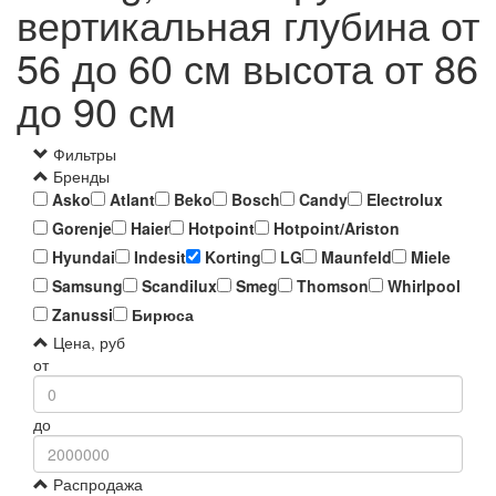
вертикальная глубина от
56 до 60 см высота от 86
до 90 см
Фильтры
Бренды
Asko
Atlant
Beko
Bosch
Candy
Electrolux
Gorenje
Haier
Hotpoint
Hotpoint/Ariston
Hyundai
Indesit
Korting
LG
Maunfeld
Miele
Samsung
Scandilux
Smeg
Thomson
Whirlpool
Zanussi
Бирюса
Цена, руб
от
до
Распродажа