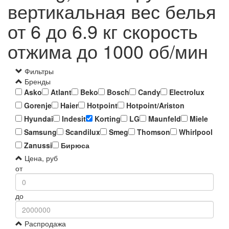
вертикальная вес белья
от 6 до 6.9 кг скорость
отжима до 1000 об/мин
Фильтры
Бренды
Asko
Atlant
Beko
Bosch
Candy
Electrolux
Gorenje
Haier
Hotpoint
Hotpoint/Ariston
Hyundai
Indesit
Korting
LG
Maunfeld
Miele
Samsung
Scandilux
Smeg
Thomson
Whirlpool
Zanussi
Бирюса
Цена, руб
от
до
Распродажа