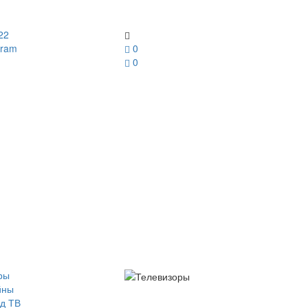
22
gram
0
0
ры
йны
д ТВ