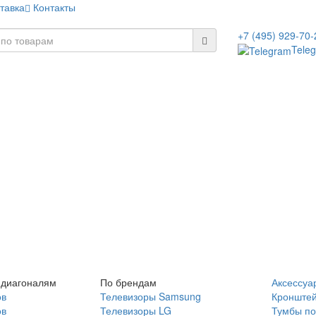
тавка
Контакты
+7 (495) 929-70-
Tele
 диагоналям
По брендам
Аксессуа
ов
Телевизоры Samsung
Кронште
ов
Телевизоры LG
Тумбы по