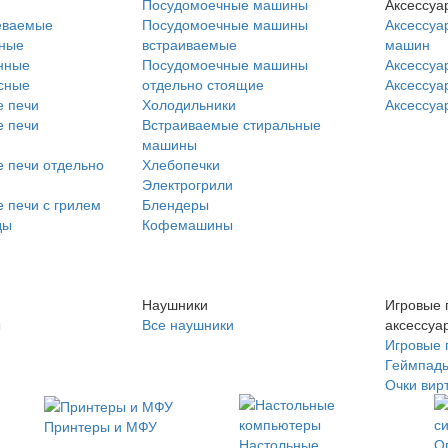
Посудомоечные машины
Аксессуа
еваемые
Посудомоечные машины
Аксессуа
нные
встраиваемые
машин
нные
Посудомоечные машины
Аксессуа
сные
отдельно стоящие
Аксессуа
 печи
Холодильники
Аксессуа
 печи
Встраиваемые стиральные
машины
 печи отдельно
Хлебопечки
Электрогрили
 печи с грилем
Блендеры
ды
Кофемашины
Наушники
Игровые 
ы
Все наушники
аксессуа
Игровые 
Геймпад
Очки вир
Принтеры и МФУ
Настольные
О