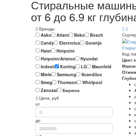
Стиральные машины K
от 6 до 6.9 кг глубин
Бренды
Сорти
Asko
Atlant
Beko
Bosch
Candy
Electrolux
Gorenje
Стирал
Haier
Hotpoint
Код то
Hotpoint/Ariston
Hyundai
Цвет 
Макси
Indesit
Korting
LG
Maunfeld
Отжи
Miele
Samsung
Scandilux
Глуби
Smeg
Thomson
Whirlpool
Zanussi
Бирюса
Цена, руб
от
до