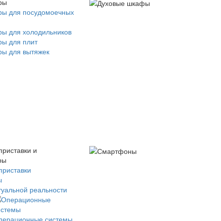
ры
ры для посудомоечных
ры для холодильников
ры для плит
ры для вытяжек
приставки и
ры
приставки
ы
туальной реальности
перационные системы