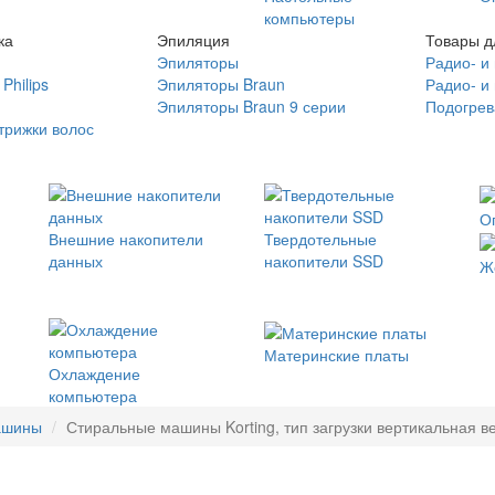
компьютеры
ка
Эпиляция
Товары д
Эпиляторы
Радио- и
Philips
Эпиляторы Braun
Радио- и
Эпиляторы Braun 9 серии
Подогрев
трижки волос
О
Внешние накопители
Твердотельные
данных
накопители SSD
Ж
Материнские платы
Охлаждение
компьютера
ашины
Стиральные машины Korting, тип загрузки вертикальная вес