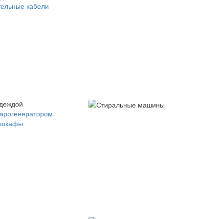
ельные кабели
одеждой
парогенератором
 шкафы