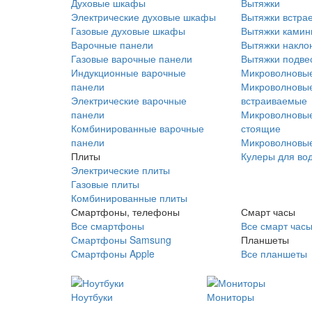
Духовые шкафы
Вытяжки
Электрические духовые шкафы
Вытяжки встра
Газовые духовые шкафы
Вытяжки ками
Варочные панели
Вытяжки накло
Газовые варочные панели
Вытяжки подве
Индукционные варочные
Микроволновые
панели
Микроволновые
Электрические варочные
встраиваемые
панели
Микроволновые
Комбинированные варочные
стоящие
панели
Микроволновые
Плиты
Кулеры для во
Электрические плиты
Газовые плиты
Комбинированные плиты
Смартфоны, телефоны
Смарт часы
Все смартфоны
Все смарт час
Смартфоны Samsung
Планшеты
Смартфоны Apple
Все планшеты
Ноутбуки
Мониторы