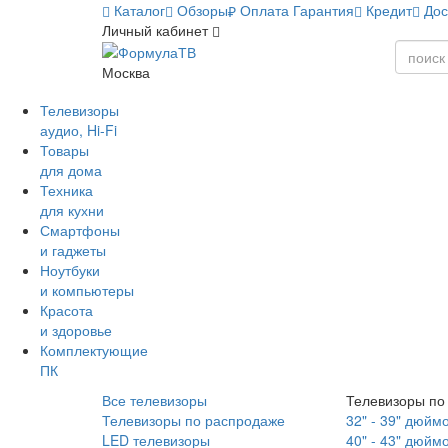
Каталог
Обзоры
Оплата
Гарантия
Кредит
Дос
Личный кабинет
Москва
Телевизоры
аудио, Hi-Fi
Товары
для дома
Техника
для кухни
Смартфоны
и гаджеты
Ноутбуки
и компьютеры
Красота
и здоровье
Комплектующие
ПК
Все телевизоры
Телевизоры по
Телевизоры по распродаже
32" - 39" дюйм
LED телевизоры
40" - 43" дюйм