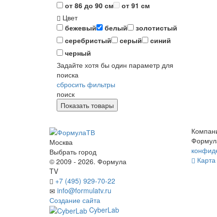
от 86 до 90 см
от 91 см
Цвет
бежевый
белый
золотистый
серебристый
серый
синий
черный
Задайте хотя бы один параметр для
поиска
сбросить фильтры
поиск
Компан
Формул
Москва
конфид
Выбрать город
Карта 
© 2009 - 2026. Формула
TV
+7 (495) 929-70-22
info@formulatv.ru
Создание сайта
CyberLab