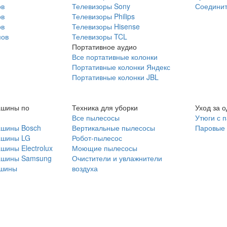
ов
Телевизоры Sony
Соединит
ов
Телевизоры Philips
ов
Телевизоры Hisense
мов
Телевизоры TCL
Портативное аудио
Все портативные колонки
Портативные колонки Яндекс
Портативные колонки JBL
ашины по
Техника для уборки
Уход за 
Все пылесосы
Утюги с 
ашины Bosch
Вертикальные пылесосы
Паровые
ашины LG
Робот-пылесос
шины Electrolux
Моющие пылесосы
ашины Samsung
Очистители и увлажнители
шины
воздуха