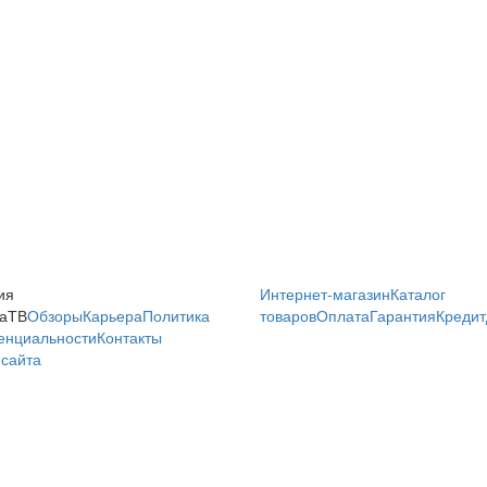
ия
Интернет-магазин
Каталог
аТВ
Обзоры
Карьера
Политика
товаров
Оплата
Гарантия
Кредит
енциальности
Контакты
сайта