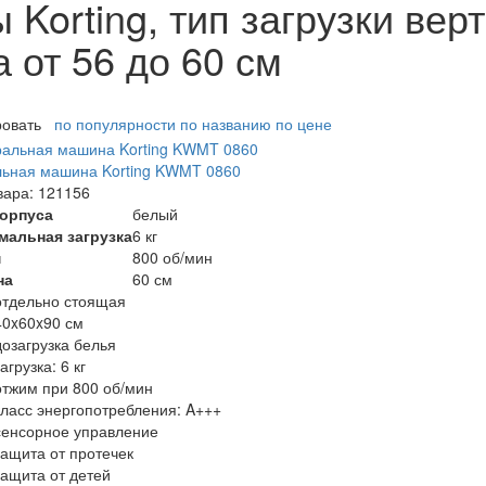
orting, тип загрузки вер
а от 56 до 60 см
ровать
по популярности
по названию
по цене
ьная машина Korting KWMT 0860
вара: 121156
корпуса
белый
мальная загрузка
6 кг
м
800 об/мин
на
60 см
отдельно стоящая
40x60x90 см
дозагрузка белья
загрузка: 6 кг
отжим при 800 об/мин
класс энергопотребления: A+++
сенсорное управление
защита от протечек
защита от детей