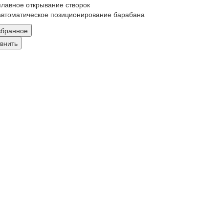
плавное открывание створок
автоматическое позиционирование барабана
збранное
внить