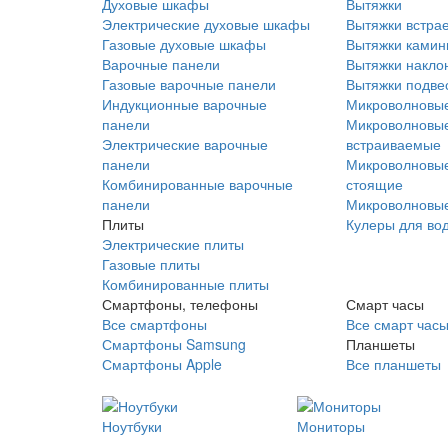
Духовые шкафы
Вытяжки
Электрические духовые шкафы
Вытяжки встра
Газовые духовые шкафы
Вытяжки ками
Варочные панели
Вытяжки накло
Газовые варочные панели
Вытяжки подве
Индукционные варочные
Микроволновые
панели
Микроволновые
Электрические варочные
встраиваемые
панели
Микроволновые
Комбинированные варочные
стоящие
панели
Микроволновые
Плиты
Кулеры для во
Электрические плиты
Газовые плиты
Комбинированные плиты
Смартфоны, телефоны
Смарт часы
Все смартфоны
Все смарт час
Смартфоны Samsung
Планшеты
Смартфоны Apple
Все планшеты
Ноутбуки
Мониторы