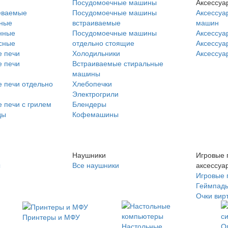
Посудомоечные машины
Аксессуа
еваемые
Посудомоечные машины
Аксессуа
нные
встраиваемые
машин
нные
Посудомоечные машины
Аксессуа
сные
отдельно стоящие
Аксессуа
 печи
Холодильники
Аксессуа
 печи
Встраиваемые стиральные
машины
 печи отдельно
Хлебопечки
Электрогрили
 печи с грилем
Блендеры
ды
Кофемашины
Наушники
Игровые 
ы
Все наушники
аксессуа
Игровые 
Геймпад
Очки вир
Принтеры и МФУ
Настольные
О