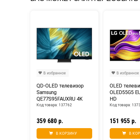
В избранное
В избранное
 Xiaomi 
QD-OLED телевизор 
OLED телевиз
6 4K 
Samsung 
OLED55G5 EU 
QE77S95FAUXRU 4K 
HD
Ultra HD
Код товара: 137762
Код товара: 137
359 680 р.
151 955 р.
НУ
В КОРЗИНУ
В КО