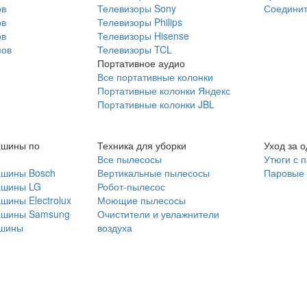
ов
Телевизоры Sony
Соединит
ов
Телевизоры Philips
ов
Телевизоры Hisense
мов
Телевизоры TCL
Портативное аудио
Все портативные колонки
Портативные колонки Яндекс
Портативные колонки JBL
ашины по
Техника для уборки
Уход за 
Все пылесосы
Утюги с 
ашины Bosch
Вертикальные пылесосы
Паровые
ашины LG
Робот-пылесос
шины Electrolux
Моющие пылесосы
ашины Samsung
Очистители и увлажнители
шины
воздуха