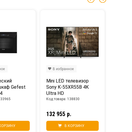
ное
В избранное
В изб
ский 
Mini LED телевизор 
LED тел
каф Gefest 
Sony K-55XR55B 4K 
TV A 50
4
Ultra HD
HD
133965
Код товара: 138830
Код товар
132 955 р.
25 890
КОРЗИНУ
В КОРЗИНУ