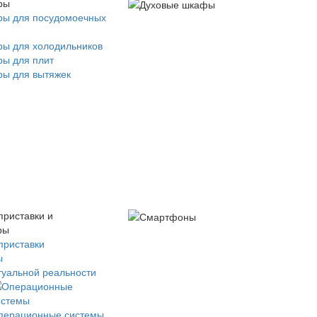
ры
ры для посудомоечных
ры для холодильников
ры для плит
ры для вытяжек
приставки и
ры
приставки
ы
туальной реальности
перационные системы