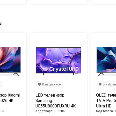
Ы
В избранное
В избра
ор Xiaomi 
LED телевизор 
QLED теле
026 4K 
Samsung 
TV A Pro 5
UE55U8000FUXRU 4K 
Ultra HD
Ultra HD
085
Код товара: 138206
Код товара: 