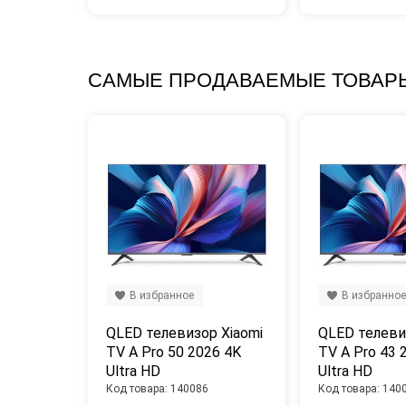
САМЫЕ ПРОДАВАЕМЫЕ ТОВАР
В избранное
В избранное
 LG 
QLED телевизор Xiaomi 
QLED телевиз
 Ultra 
TV A Pro 50 2026 4K 
TV A Pro 43 2
Ultra HD
Ultra HD
Код товара: 140086
Код товара: 140