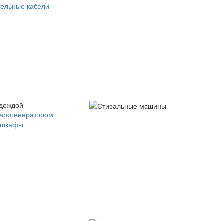
ельные кабели
одеждой
парогенератором
 шкафы