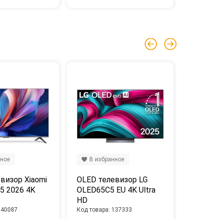
нное
В избранное
В из
визор Xiaomi 
OLED телевизор LG 
LED тел
5 2026 4K 
OLED65C5 EU 4K Ultra 
TV A 43
HD
140087
Код товара: 137333
Код товар