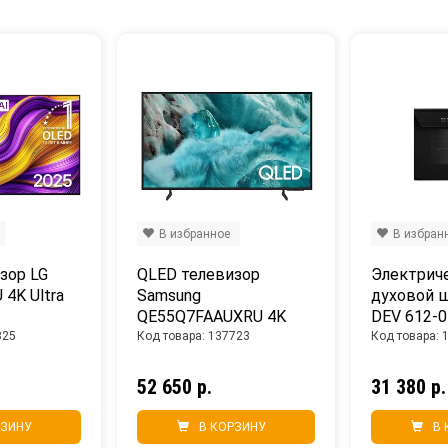
В избранное
В избран
ор LG 
QLED телевизор 
Электриче
4K Ultra 
Samsung 
духовой ш
QE55Q7FAAUXRU 4K 
DEV 612-0
Ultra HD
325
Код товара: 137723
Код товара: 
52 650 р.
31 380 р.
РЗИНУ
В КОРЗИНУ
В 