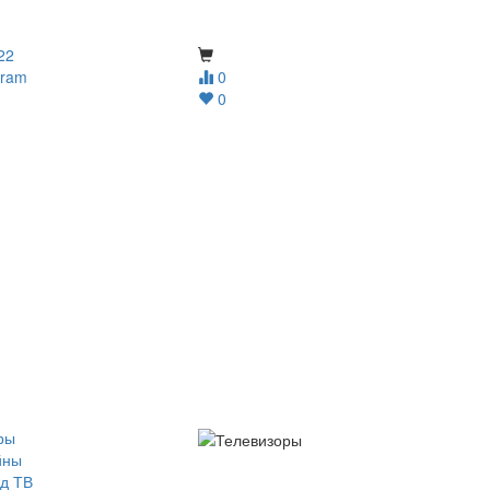
22
gram
0
0
ры
йны
д ТВ