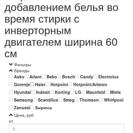
добавлением белья во
время стирки с
инверторным
двигателем ширина 60
см
Фильтры
Бренды
Asko
Atlant
Beko
Bosch
Candy
Electrolux
Gorenje
Haier
Hotpoint
Hotpoint/Ariston
Hyundai
Indesit
Korting
LG
Maunfeld
Miele
Samsung
Scandilux
Smeg
Thomson
Whirlpool
Zanussi
Бирюса
Цена, руб
от