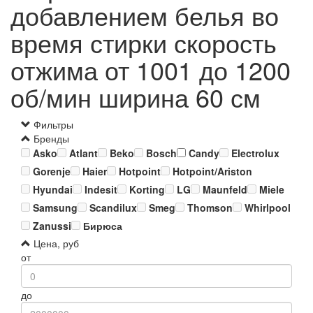
добавлением белья во
время стирки скорость
отжима от 1001 до 1200
об/мин ширина 60 см
Фильтры
Бренды
Asko
Atlant
Beko
Bosch
Candy
Electrolux
Gorenje
Haier
Hotpoint
Hotpoint/Ariston
Hyundai
Indesit
Korting
LG
Maunfeld
Miele
Samsung
Scandilux
Smeg
Thomson
Whirlpool
Zanussi
Бирюса
Цена, руб
от
до