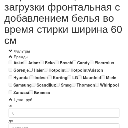
загрузки фронтальная с
добавлением белья во
время стирки ширина 60
см
Фильтры
Бренды
Asko
Atlant
Beko
Bosch
Candy
Electrolux
Gorenje
Haier
Hotpoint
Hotpoint/Ariston
Hyundai
Indesit
Korting
LG
Maunfeld
Miele
Samsung
Scandilux
Smeg
Thomson
Whirlpool
Zanussi
Бирюса
Цена, руб
от
до