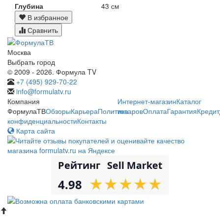
Глубина
43 см
В избранное
Сравнить
Москва
Выбрать город
© 2009 - 2026. Формула TV
+7 (495) 929-70-22
info@formulatv.ru
Компания
Интернет-магазин
Каталог
ФормулаТВ
Обзоры
Карьера
Политика
товаров
Оплата
Гарантия
Кредит
конфиденциальности
Контакты
Карта сайта
Рейтинг
Sell Market
★
★
★
★
★
★
★
★
★
★
4.98