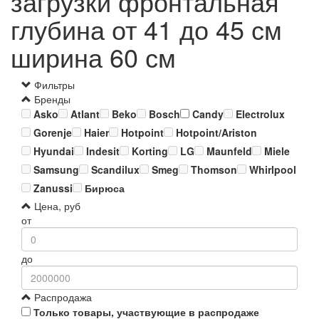
загрузки фронтальная
глубина от 41 до 45 см
ширина 60 см
Фильтры
Бренды
Asko
Atlant
Beko
Bosch
Candy
Electrolux
Gorenje
Haier
Hotpoint
Hotpoint/Ariston
Hyundai
Indesit
Korting
LG
Maunfeld
Miele
Samsung
Scandilux
Smeg
Thomson
Whirlpool
Zanussi
Бирюса
Цена, руб
от
до
Распродажа
Только товары, участвующие в распродаже