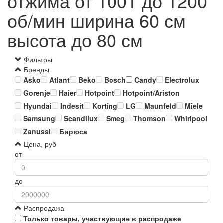
отжима от 1001 до 1200
об/мин ширина 60 см
высота до 80 см
Фильтры
Бренды
Asko
Atlant
Beko
Bosch
Candy
Electrolux
Gorenje
Haier
Hotpoint
Hotpoint/Ariston
Hyundai
Indesit
Korting
LG
Maunfeld
Miele
Samsung
Scandilux
Smeg
Thomson
Whirlpool
Zanussi
Бирюса
Цена, руб
от
до
Распродажа
Только товары, участвующие в распродаже