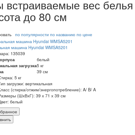
встраиваемые вес белья от
сота до 80 см
ровать
по популярности
по названию
по цене
льная машина Hyundai WMSA5201
вара: 135039
корпуса
белый
мальная загрузка
5 кг
на
39 см
Стирка:
5 кг
Тип загрузки:
вертикальная
Класс (стирка/отжим/энергопотребление):
A/ B/ A
Размеры (ШхВхГ):
39 х 71 х 39 см
Цвет:
белый
збранное
внить