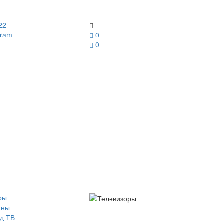
22
gram
0
0
ры
йны
д ТВ