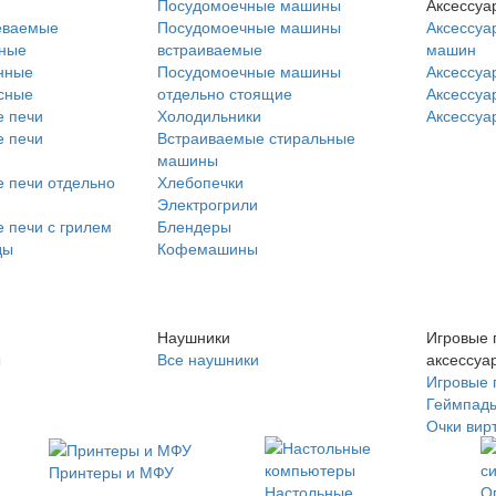
Посудомоечные машины
Аксессуа
еваемые
Посудомоечные машины
Аксессуа
нные
встраиваемые
машин
нные
Посудомоечные машины
Аксессуа
сные
отдельно стоящие
Аксессуа
 печи
Холодильники
Аксессуа
 печи
Встраиваемые стиральные
машины
 печи отдельно
Хлебопечки
Электрогрили
 печи с грилем
Блендеры
ды
Кофемашины
Наушники
Игровые 
ы
Все наушники
аксессуа
Игровые 
Геймпад
Очки вир
Принтеры и МФУ
Настольные
О