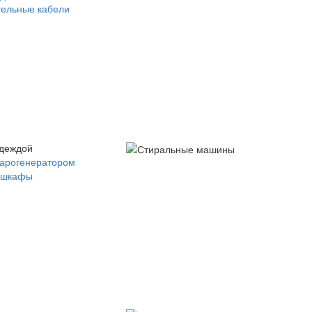
ельные кабели
одеждой
парогенератором
 шкафы