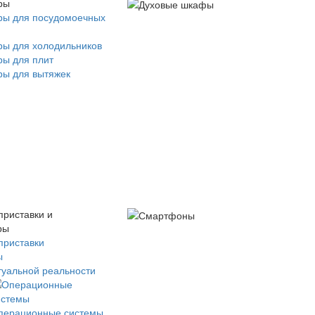
ры
ры для посудомоечных
ры для холодильников
ры для плит
ры для вытяжек
приставки и
ры
приставки
ы
туальной реальности
перационные системы