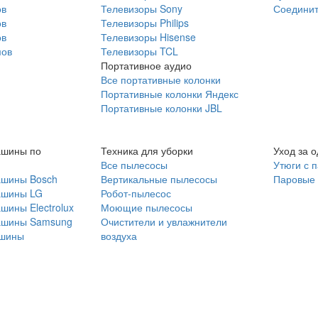
ов
Телевизоры Sony
Соединит
ов
Телевизоры Philips
ов
Телевизоры Hisense
мов
Телевизоры TCL
Портативное аудио
Все портативные колонки
Портативные колонки Яндекс
Портативные колонки JBL
ашины по
Техника для уборки
Уход за 
Все пылесосы
Утюги с 
ашины Bosch
Вертикальные пылесосы
Паровые
ашины LG
Робот-пылесос
шины Electrolux
Моющие пылесосы
ашины Samsung
Очистители и увлажнители
шины
воздуха