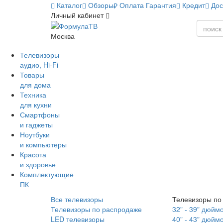
Каталог
Обзоры
Оплата
Гарантия
Кредит
Дос
Личный кабинет
Москва
Телевизоры
аудио, Hi-Fi
Товары
для дома
Техника
для кухни
Смартфоны
и гаджеты
Ноутбуки
и компьютеры
Красота
и здоровье
Комплектующие
ПК
Все телевизоры
Телевизоры по
Телевизоры по распродаже
32" - 39" дюйм
LED телевизоры
40" - 43" дюйм