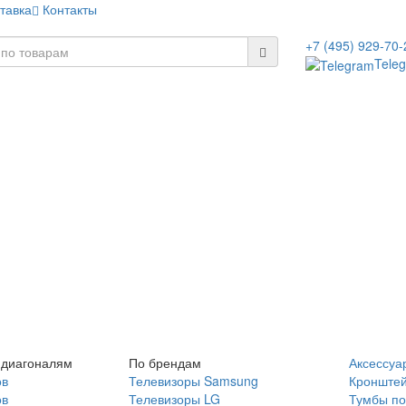
тавка
Контакты
+7 (495) 929-70-
Tele
 диагоналям
По брендам
Аксессуа
ов
Телевизоры Samsung
Кронште
ов
Телевизоры LG
Тумбы по