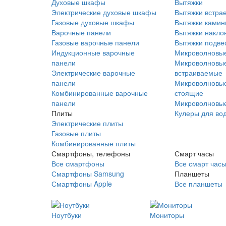
Духовые шкафы
Вытяжки
Электрические духовые шкафы
Вытяжки встра
Газовые духовые шкафы
Вытяжки ками
Варочные панели
Вытяжки накло
Газовые варочные панели
Вытяжки подве
Индукционные варочные
Микроволновые
панели
Микроволновые
Электрические варочные
встраиваемые
панели
Микроволновые
Комбинированные варочные
стоящие
панели
Микроволновые
Плиты
Кулеры для во
Электрические плиты
Газовые плиты
Комбинированные плиты
Смартфоны, телефоны
Смарт часы
Все смартфоны
Все смарт час
Смартфоны Samsung
Планшеты
Смартфоны Apple
Все планшеты
Ноутбуки
Мониторы