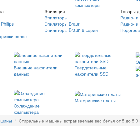
компьютеры
ка
Эпиляция
Товары д
Эпиляторы
Радио- и
Philips
Эпиляторы Braun
Радио- и
Эпиляторы Braun 9 серии
Подогрев
трижки волос
О
Внешние накопители
Твердотельные
данных
накопители SSD
Ж
Материнские платы
Охлаждение
компьютера
ашины
Стиральные машины встраиваемые вес белья от 5 до 5.9 к