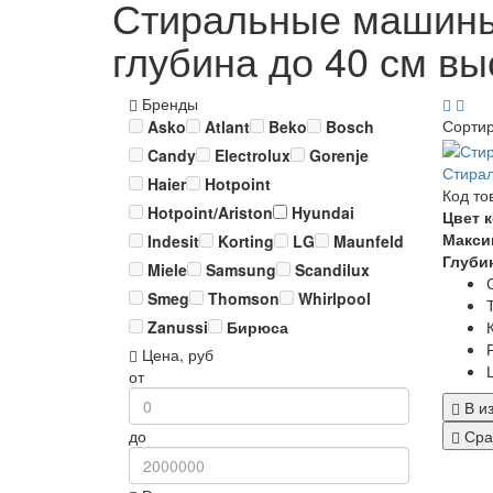
Стиральные машины 
глубина до 40 см вы
Бренды
Сорти
Asko
Atlant
Beko
Bosch
Candy
Electrolux
Gorenje
Стира
Haier
Hotpoint
Код то
Hotpoint/Ariston
Hyundai
Цвет 
Макси
Indesit
Korting
LG
Maunfeld
Глуби
Miele
Samsung
Scandilux
Smeg
Thomson
Whirlpool
Zanussi
Бирюса
Цена, руб
от
В и
Сра
до