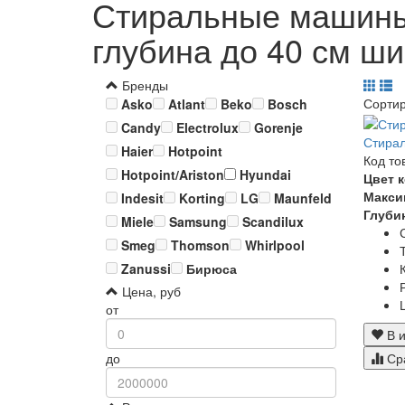
Стиральные машины 
глубина до 40 см ш
Бренды
Сорти
Asko
Atlant
Beko
Bosch
Candy
Electrolux
Gorenje
Стира
Haier
Hotpoint
Код то
Hotpoint/Ariston
Hyundai
Цвет 
Макси
Indesit
Korting
LG
Maunfeld
Глуби
Miele
Samsung
Scandilux
Smeg
Thomson
Whirlpool
Zanussi
Бирюса
Цена, руб
от
В и
Ср
до