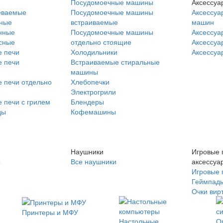
Посудомоечные машины
Аксессуа
еваемые
Посудомоечные машины
Аксессуа
нные
встраиваемые
машин
нные
Посудомоечные машины
Аксессуа
сные
отдельно стоящие
Аксессуа
 печи
Холодильники
Аксессуа
 печи
Встраиваемые стиральные
машины
 печи отдельно
Хлебопечки
Электрогрили
 печи с грилем
Блендеры
ды
Кофемашины
Наушники
Игровые 
ы
Все наушники
аксессуа
Игровые 
Геймпад
Очки вир
Принтеры и МФУ
Настольные
О