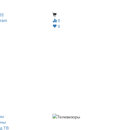
22
gram
0
0
ры
йны
д ТВ