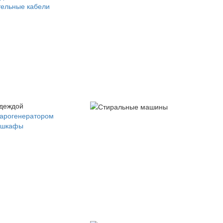
ельные кабели
одеждой
парогенератором
 шкафы