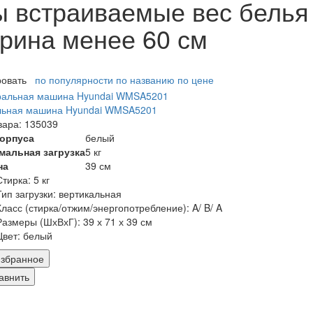
встраиваемые вес белья от
ирина менее 60 см
ровать
по популярности
по названию
по цене
льная машина Hyundai WMSA5201
вара: 135039
корпуса
белый
мальная загрузка
5 кг
на
39 см
Стирка:
5 кг
Тип загрузки:
вертикальная
Класс (стирка/отжим/энергопотребление):
A/ B/ A
Размеры (ШхВхГ):
39 х 71 х 39 см
Цвет:
белый
збранное
авнить