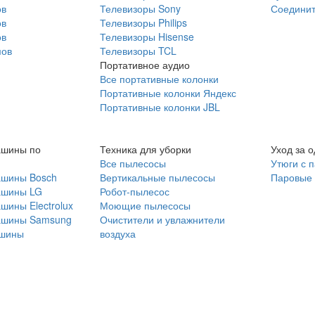
ов
Телевизоры Sony
Соединит
ов
Телевизоры Philips
ов
Телевизоры Hisense
мов
Телевизоры TCL
Портативное аудио
Все портативные колонки
Портативные колонки Яндекс
Портативные колонки JBL
ашины по
Техника для уборки
Уход за 
Все пылесосы
Утюги с 
ашины Bosch
Вертикальные пылесосы
Паровые
ашины LG
Робот-пылесос
шины Electrolux
Моющие пылесосы
ашины Samsung
Очистители и увлажнители
шины
воздуха