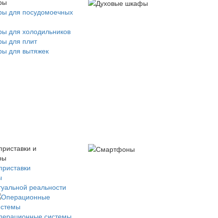
ры
ры для посудомоечных
ры для холодильников
ры для плит
ры для вытяжек
приставки и
ры
приставки
ы
туальной реальности
перационные системы