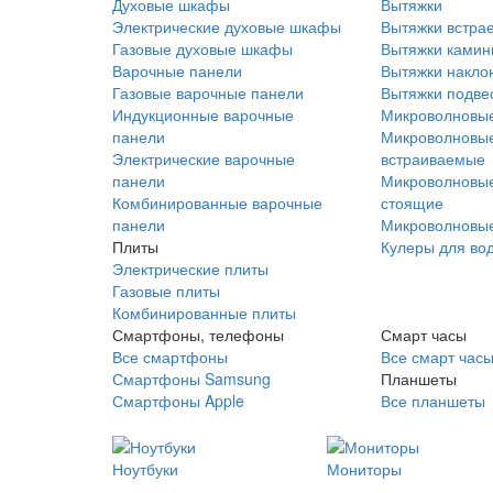
Духовые шкафы
Вытяжки
Электрические духовые шкафы
Вытяжки встра
Газовые духовые шкафы
Вытяжки ками
Варочные панели
Вытяжки накло
Газовые варочные панели
Вытяжки подве
Индукционные варочные
Микроволновые
панели
Микроволновые
Электрические варочные
встраиваемые
панели
Микроволновые
Комбинированные варочные
стоящие
панели
Микроволновые
Плиты
Кулеры для во
Электрические плиты
Газовые плиты
Комбинированные плиты
Смартфоны, телефоны
Смарт часы
Все смартфоны
Все смарт час
Смартфоны Samsung
Планшеты
Смартфоны Apple
Все планшеты
Ноутбуки
Мониторы