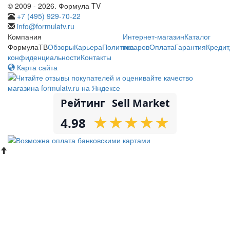
© 2009 - 2026. Формула TV
+7 (495) 929-70-22
info@formulatv.ru
Компания
Интернет-магазин
Каталог
ФормулаТВ
Обзоры
Карьера
Политика
товаров
Оплата
Гарантия
Кредит
конфиденциальности
Контакты
Карта сайта
Рейтинг
Sell Market
★
★
★
★
★
★
★
★
★
★
4.98