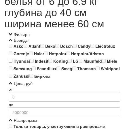
белья от 6 до 6.9 кг
глубина до 40 см
ширина менее 60 см
Фильтры
Бренды
Asko
Atlant
Beko
Bosch
Candy
Electrolux
Gorenje
Haier
Hotpoint
Hotpoint/Ariston
Hyundai
Indesit
Korting
LG
Maunfeld
Miele
Samsung
Scandilux
Smeg
Thomson
Whirlpool
Zanussi
Бирюса
Цена, руб
от
до
Распродажа
Только товары, участвующие в распродаже