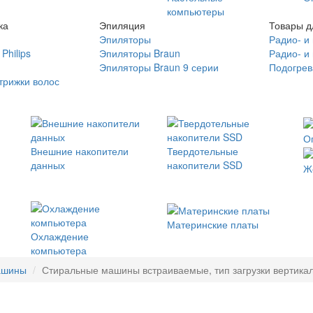
компьютеры
ка
Эпиляция
Товары д
Эпиляторы
Радио- и
Philips
Эпиляторы Braun
Радио- и
Эпиляторы Braun 9 серии
Подогрев
трижки волос
О
Внешние накопители
Твердотельные
данных
накопители SSD
Ж
Материнские платы
Охлаждение
компьютера
ашины
Стиральные машины встраиваемые, тип загрузки вертикальн