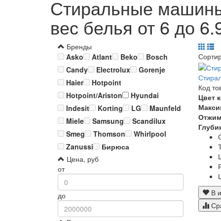
Стиральные машины 
вес белья от 6 до 6.
Бренды
Сорти
Asko
Atlant
Beko
Bosch
Candy
Electrolux
Gorenje
Стира
Haier
Hotpoint
Код то
Hotpoint/Ariston
Hyundai
Цвет 
Макси
Indesit
Korting
LG
Maunfeld
Отжи
Miele
Samsung
Scandilux
Глуби
Smeg
Thomson
Whirlpool
Zanussi
Бирюса
Цена, руб
от
В и
до
Ср