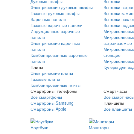
Духовые шкафы
Вытяжки
Электрические духовые шкафы
Вытяжки встра
Газовые духовые шкафы
Вытяжки ками
Варочные панели
Вытяжки накло
Газовые варочные панели
Вытяжки подве
Индукционные варочные
Микроволновые
панели
Микроволновые
Электрические варочные
встраиваемые
панели
Микроволновые
Комбинированные варочные
стоящие
панели
Микроволновые
Плиты
Кулеры для во
Электрические плиты
Газовые плиты
Комбинированные плиты
Смартфоны, телефоны
Смарт часы
Все смартфоны
Все смарт час
Смартфоны Samsung
Планшеты
Смартфоны Apple
Все планшеты
Ноутбуки
Мониторы