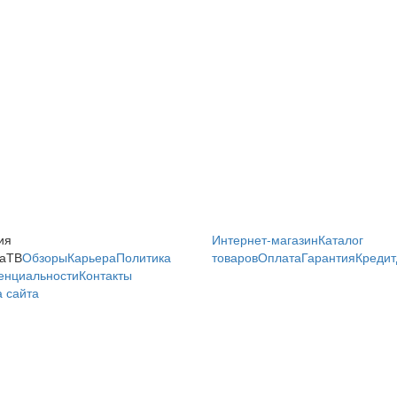
ия
Интернет-магазин
Каталог
аТВ
Обзоры
Карьера
Политика
товаров
Оплата
Гарантия
Кредит
енциальности
Контакты
 сайта