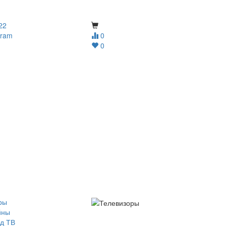
22
gram
0
0
ры
йны
д ТВ