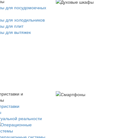
ры
ры для посудомоечных
ры для холодильников
ры для плит
ры для вытяжек
приставки и
ры
приставки
ы
туальной реальности
перационные системы