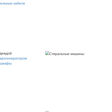
ельные кабели
одеждой
парогенератором
 шкафы