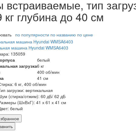
встраиваемые, тип загру
9 кг глубина до 40 см
ровать
по популярности
по названию
по цене
льная машина Hyundai WMSA6403
вара: 135059
корпуса
белый
мальная загрузка
6 кг
м
400 об/мин
на
41 см
Стирка:
6 кг, 400 об/мин
Тип загрузки:
вертикальная
Шум (стирка/отжим):
60 дБ/ 62 дБ
Размеры (ШхВхГ):
41 х 61 х 41 см
Цвет:
белый
збранное
авнить