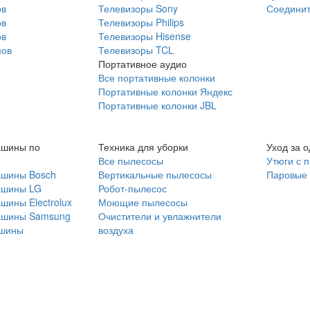
ов
Телевизоры Sony
Соединит
ов
Телевизоры Philips
ов
Телевизоры Hisense
мов
Телевизоры TCL
Портативное аудио
Все портативные колонки
Портативные колонки Яндекс
Портативные колонки JBL
ашины по
Техника для уборки
Уход за 
Все пылесосы
Утюги с 
ашины Bosch
Вертикальные пылесосы
Паровые
ашины LG
Робот-пылесос
шины Electrolux
Моющие пылесосы
ашины Samsung
Очистители и увлажнители
шины
воздуха