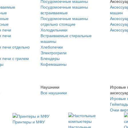
Посудомоечные машины
Аксессуа
еваемые
Посудомоечные машины
Аксессуа
нные
встраиваемые
машин
нные
Посудомоечные машины
Аксессуа
сные
отдельно стоящие
Аксессуа
 печи
Холодильники
Аксессуа
 печи
Встраиваемые стиральные
машины
 печи отдельно
Хлебопечки
Электрогрили
 печи с грилем
Блендеры
ды
Кофемашины
Наушники
Игровые 
ы
Все наушники
аксессуа
Игровые 
Геймпад
Очки вир
Принтеры и МФУ
Настольные
О