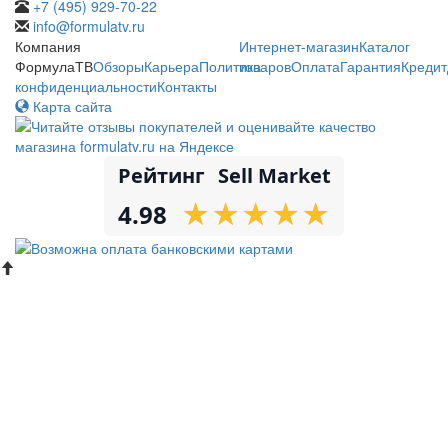
+7 (495) 929-70-22
info@formulatv.ru
Компания
Интернет-магазин
Каталог
ФормулаТВ
Обзоры
Карьера
Политика
товаров
Оплата
Гарантия
Кредит
конфиденциальности
Контакты
Карта сайта
Рейтинг
Sell Market
★
★
★
★
★
★
★
★
★
★
4.98