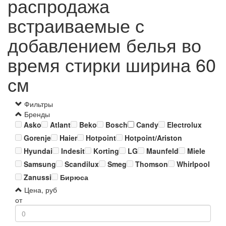
распродажа
встраиваемые с
добавлением белья во
время стирки ширина 60
см
Фильтры
Бренды
Asko
Atlant
Beko
Bosch
Candy
Electrolux
Gorenje
Haier
Hotpoint
Hotpoint/Ariston
Hyundai
Indesit
Korting
LG
Maunfeld
Miele
Samsung
Scandilux
Smeg
Thomson
Whirlpool
Zanussi
Бирюса
Цена, руб
от