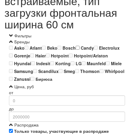
встраиваемые, тип
загрузки фронтальная
ширина 60 см
Фильтры
Бренды
Asko
Atlant
Beko
Bosch
Candy
Electrolux
Gorenje
Haier
Hotpoint
Hotpoint/Ariston
Hyundai
Indesit
Korting
LG
Maunfeld
Miele
Samsung
Scandilux
Smeg
Thomson
Whirlpool
Zanussi
Бирюса
Цена, руб
от
до
Распродажа
Только товары, участвующие в распродаже