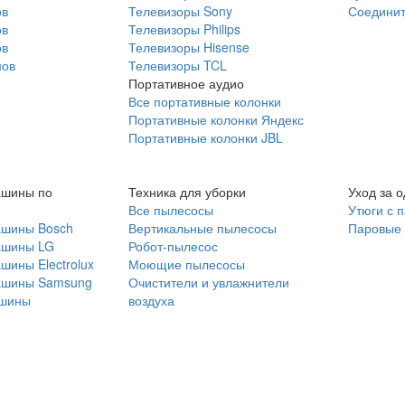
ов
Телевизоры Sony
Соединит
ов
Телевизоры Philips
ов
Телевизоры Hisense
мов
Телевизоры TCL
Портативное аудио
Все портативные колонки
Портативные колонки Яндекс
Портативные колонки JBL
ашины по
Техника для уборки
Уход за 
Все пылесосы
Утюги с 
ашины Bosch
Вертикальные пылесосы
Паровые
ашины LG
Робот-пылесос
шины Electrolux
Моющие пылесосы
ашины Samsung
Очистители и увлажнители
шины
воздуха