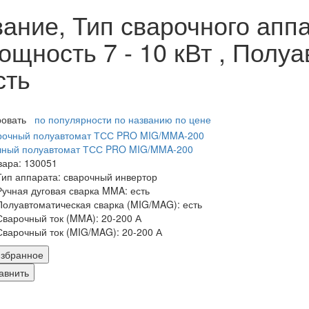
ние, Тип сварочного аппа
ощность 7 - 10 кВт , Полу
сть
ровать
по популярности
по названию
по цене
чный полуавтомат ТСС PRO MIG/MMA-200
вара: 130051
Тип аппарата: сварочный инвертор
Ручная дуговая сварка MMA: есть
Полуавтоматическая сварка (MIG/MAG): есть
Сварочный ток (MMA): 20-200 А
Сварочный ток (MIG/MAG): 20-200 А
збранное
авнить