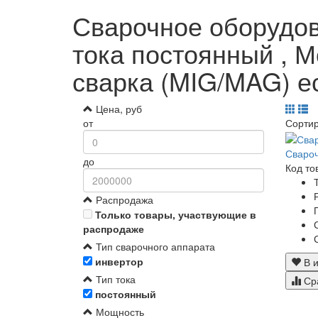
Сварочное оборудова
тока постоянный , М
сварка (MIG/MAG) е
Цена, руб
от
Сорти
Сваро
до
Код то
Распродажа
Только товары, участвующие в
распродаже
Тип сварочного аппарата
инвертор
В и
Тип тока
Ср
постоянный
Мощность