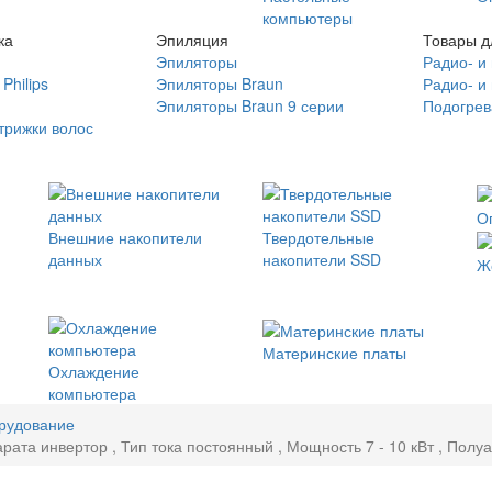
компьютеры
ка
Эпиляция
Товары д
Эпиляторы
Радио- и
Philips
Эпиляторы Braun
Радио- и
Эпиляторы Braun 9 серии
Подогрев
трижки волос
О
Внешние накопители
Твердотельные
данных
накопители SSD
Ж
Материнские платы
Охлаждение
компьютера
рудование
ата инвертор , Тип тока постоянный , Мощность 7 - 10 кВт , Полу