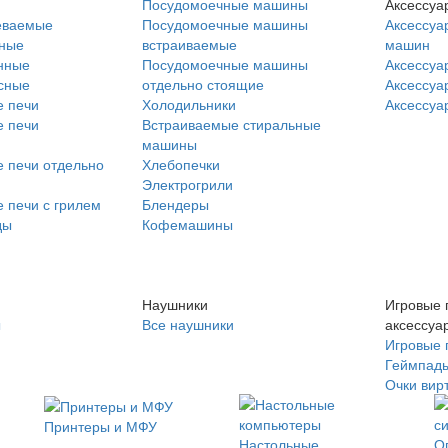
Посудомоечные машины
Аксессуа
еваемые
Посудомоечные машины
Аксессуа
нные
встраиваемые
машин
нные
Посудомоечные машины
Аксессуа
сные
отдельно стоящие
Аксессуа
 печи
Холодильники
Аксессуа
 печи
Встраиваемые стиральные
машины
 печи отдельно
Хлебопечки
Электрогрили
 печи с грилем
Блендеры
ды
Кофемашины
Наушники
Игровые 
ы
Все наушники
аксессуа
Игровые 
Геймпад
Очки вир
Принтеры и МФУ
Настольные
О