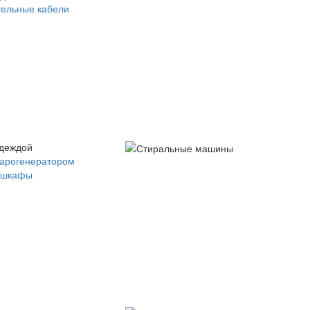
ельные кабели
одеждой
парогенератором
 шкафы