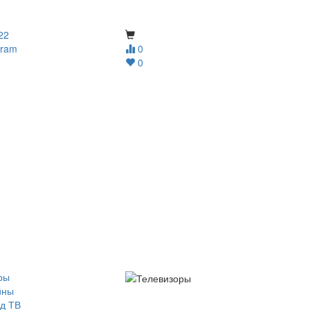
22
gram
0
0
ры
йны
д ТВ