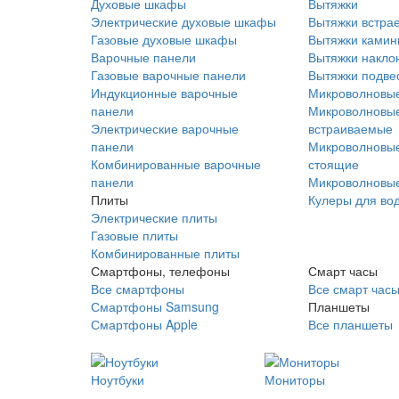
Духовые шкафы
Вытяжки
Электрические духовые шкафы
Вытяжки встра
Газовые духовые шкафы
Вытяжки ками
Варочные панели
Вытяжки накло
Газовые варочные панели
Вытяжки подве
Индукционные варочные
Микроволновые
панели
Микроволновые
Электрические варочные
встраиваемые
панели
Микроволновые
Комбинированные варочные
стоящие
панели
Микроволновые
Плиты
Кулеры для во
Электрические плиты
Газовые плиты
Комбинированные плиты
Смартфоны, телефоны
Смарт часы
Все смартфоны
Все смарт час
Смартфоны Samsung
Планшеты
Смартфоны Apple
Все планшеты
Ноутбуки
Мониторы