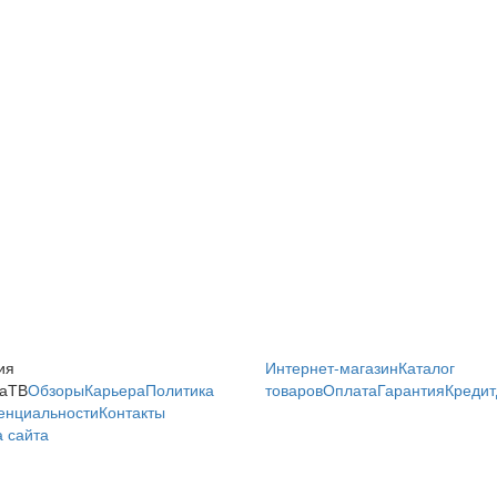
ия
Интернет-магазин
Каталог
аТВ
Обзоры
Карьера
Политика
товаров
Оплата
Гарантия
Кредит
енциальности
Контакты
 сайта