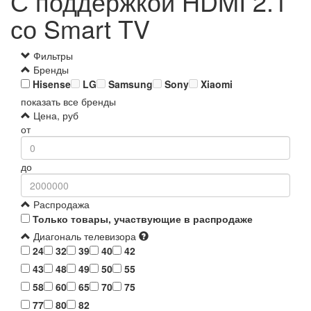
С поддержкой HDMI 2.1
со Smart TV
Фильтры
Бренды
Hisense
LG
Samsung
Sony
Xiaomi
показать все бренды
Цена, руб
от
до
Распродажа
Только товары, участвующие в распродаже
Диагональ телевизора
24
32
39
40
42
43
48
49
50
55
58
60
65
70
75
77
80
82