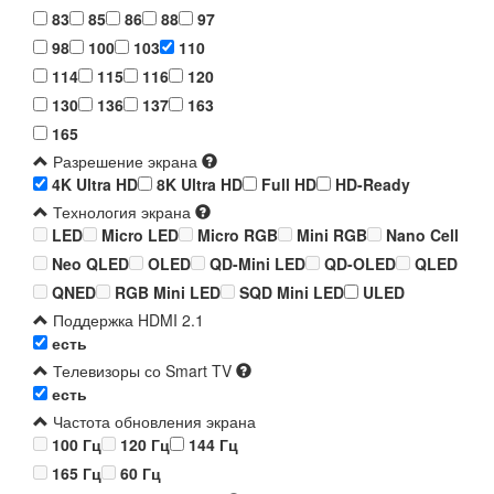
83
85
86
88
97
98
100
103
110
114
115
116
120
130
136
137
163
165
Разрешение экрана
4K Ultra HD
8K Ultra HD
Full HD
HD-Ready
Технология экрана
LED
Micro LED
Micro RGB
Mini RGB
Nano Cell
Neo QLED
OLED
QD-Mini LED
QD-OLED
QLED
QNED
RGB Mini LED
SQD Mini LED
ULED
Поддержка HDMI 2.1
есть
Телевизоры со Smart TV
есть
Частота обновления экрана
100 Гц
120 Гц
144 Гц
165 Гц
60 Гц