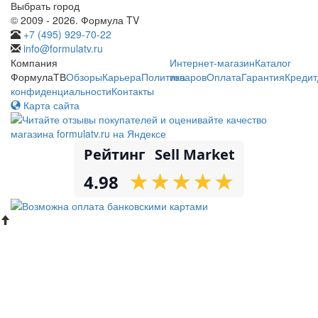
Выбрать город
© 2009 - 2026. Формула TV
+7 (495) 929-70-22
info@formulatv.ru
Компания
Интернет-магазин
Каталог
ФормулаТВ
Обзоры
Карьера
Политика
товаров
Оплата
Гарантия
Кредит
конфиденциальности
Контакты
Карта сайта
Рейтинг
Sell Market
★
★
★
★
★
★
★
★
★
★
4.98