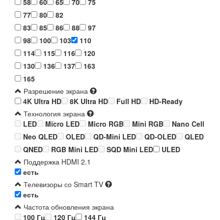
58
60
65
70
75
77
80
82
83
85
86
88
97
98
100
103
110
114
115
116
120
130
136
137
163
165
Разрешение экрана
4K Ultra HD
8K Ultra HD
Full HD
HD-Ready
Технология экрана
LED
Micro LED
Micro RGB
Mini RGB
Nano Cell
Neo QLED
OLED
QD-Mini LED
QD-OLED
QLED
QNED
RGB Mini LED
SQD Mini LED
ULED
Поддержка HDMI 2.1
есть
Телевизоры со Smart TV
есть
Частота обновления экрана
100 Гц
120 Гц
144 Гц