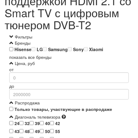
поддержкой HDMI 2.1 со
Smart TV с цифровым
тюнером DVB-T2
Фильтры
Бренды
Hisense
LG
Samsung
Sony
Xiaomi
показать все бренды
Цена, руб
от
до
Распродажа
Только товары, участвующие в распродаже
Диагональ телевизора
24
32
39
40
42
43
48
49
50
55