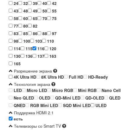
24
32
39
40
42
43
48
49
50
55
58
60
65
70
75
77
80
82
83
85
86
88
97
98
100
103
110
114
115
116
120
130
136
137
163
165
Разрешение экрана
4K Ultra HD
8K Ultra HD
Full HD
HD-Ready
Технология экрана
LED
Micro LED
Micro RGB
Mini RGB
Nano Cell
Neo QLED
OLED
QD-Mini LED
QD-OLED
QLED
QNED
RGB Mini LED
SQD Mini LED
ULED
Поддержка HDMI 2.1
есть
Телевизоры со Smart TV