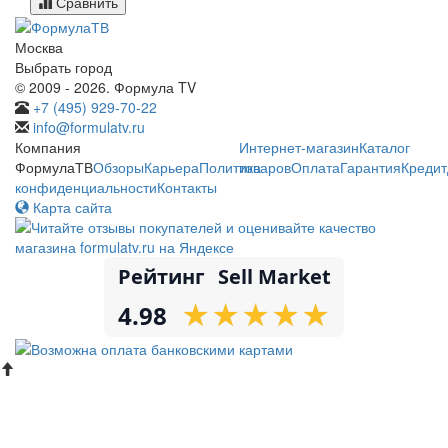
Сравнить
Москва
Выбрать город
© 2009 - 2026. Формула TV
+7 (495) 929-70-22
info@formulatv.ru
Компания
Интернет-магазин
Каталог
ФормулаТВ
Обзоры
Карьера
Политика
товаров
Оплата
Гарантия
Кредит
конфиденциальности
Контакты
Карта сайта
Рейтинг
Sell Market
★
★
★
★
★
★
★
★
★
★
4.98