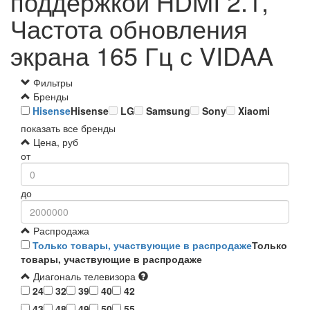
поддержкой HDMI 2.1,
Частота обновления
экрана 165 Гц с VIDAA
Фильтры
Бренды
Hisense
Hisense
LG
Samsung
Sony
Xiaomi
показать все бренды
Цена, руб
от
до
Распродажа
Только товары, участвующие в распродаже
Только
товары, участвующие в распродаже
Диагональ телевизора
24
32
39
40
42
43
48
49
50
55