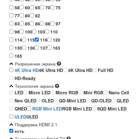
58
60
65
70
75
77
80
82
83
85
86
88
97
98
100
103
110
114
115
116
120
130
136
137
163
165
Разрешение экрана
4K Ultra HD
4K Ultra HD
8K Ultra HD
Full HD
HD-Ready
Технология экрана
LED
Micro LED
Micro RGB
Mini RGB
Nano Cell
Neo QLED
OLED
QD-Mini LED
QD-OLED
QLED
QNED
RGB Mini LED
RGB Mini LED
SQD Mini LED
ULED
ULED
Поддержка HDMI 2.1
есть
Телевизоры со Smart TV