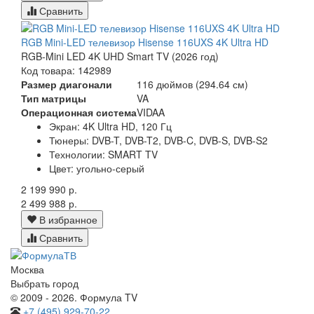
Сравнить
RGB Mini-LED телевизор Hisense 116UXS 4K Ultra HD
RGB-Mini LED 4K UHD Smart TV (2026 год)
Код товара: 142989
Размер диагонали
116 дюймов (294.64 см)
Тип матрицы
VA
Операционная система
VIDAA
Экран:
4K Ultra HD, 120 Гц
Тюнеры:
DVB-T, DVB-T2, DVB-C, DVB-S, DVB-S2
Технологии:
SMART TV
Цвет:
угольно-серый
2 199 990 р.
2 499 988 р.
В избранное
Сравнить
Москва
Выбрать город
© 2009 - 2026. Формула TV
+7 (495) 929-70-22