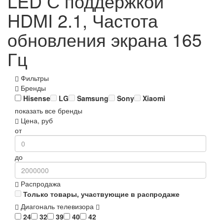
LED С поддержкой
HDMI 2.1, Частота
обновления экрана 165
Гц
Фильтры
Бренды
Hisense
LG
Samsung
Sony
Xiaomi
показать все бренды
Цена, руб
от
до
Распродажа
Только товары, участвующие в распродаже
Диагональ телевизора
24
32
39
40
42