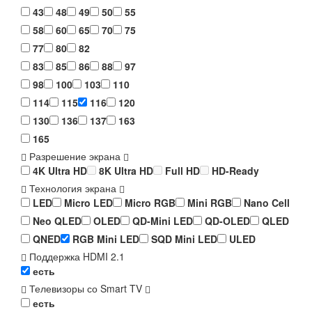
43
48
49
50
55
58
60
65
70
75
77
80
82
83
85
86
88
97
98
100
103
110
114
115
116
120
130
136
137
163
165
Разрешение экрана
4K Ultra HD
8K Ultra HD
Full HD
HD-Ready
Технология экрана
LED
Micro LED
Micro RGB
Mini RGB
Nano Cell
Neo QLED
OLED
QD-Mini LED
QD-OLED
QLED
QNED
RGB Mini LED
SQD Mini LED
ULED
Поддержка HDMI 2.1
есть
Телевизоры со Smart TV
есть