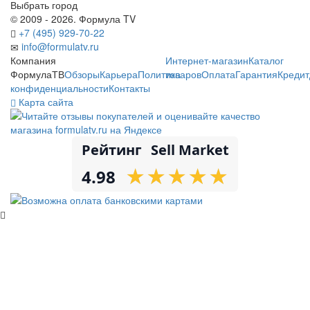
Выбрать город
© 2009 - 2026. Формула TV
+7 (495) 929-70-22
info@formulatv.ru
Компания
Интернет-магазин
Каталог
ФормулаТВ
Обзоры
Карьера
Политика
товаров
Оплата
Гарантия
Кредит
конфиденциальности
Контакты
Карта сайта
Рейтинг
Sell Market
★
★
★
★
★
★
★
★
★
★
4.98