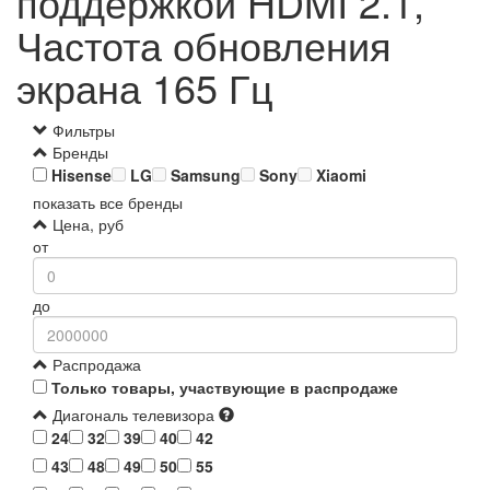
поддержкой HDMI 2.1,
Частота обновления
экрана 165 Гц
Фильтры
Бренды
Hisense
LG
Samsung
Sony
Xiaomi
показать все бренды
Цена, руб
от
до
Распродажа
Только товары, участвующие в распродаже
Диагональ телевизора
24
32
39
40
42
43
48
49
50
55