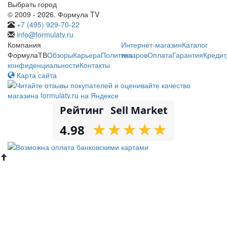
Выбрать город
© 2009 - 2026. Формула TV
+7 (495) 929-70-22
info@formulatv.ru
Компания
Интернет-магазин
Каталог
ФормулаТВ
Обзоры
Карьера
Политика
товаров
Оплата
Гарантия
Кредит
конфиденциальности
Контакты
Карта сайта
Рейтинг
Sell Market
★
★
★
★
★
★
★
★
★
★
4.98