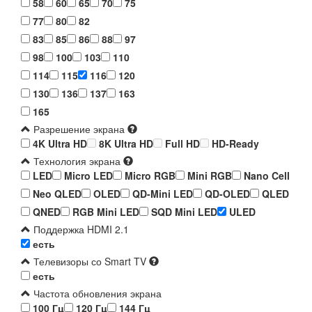
58
60
65
70
75
77
80
82
83
85
86
88
97
98
100
103
110
114
115
116
120
130
136
137
163
165
Разрешение экрана
4K Ultra HD
8K Ultra HD
Full HD
HD-Ready
Технология экрана
LED
Micro LED
Micro RGB
Mini RGB
Nano Cell
Neo QLED
OLED
QD-Mini LED
QD-OLED
QLED
QNED
RGB Mini LED
SQD Mini LED
ULED
Поддержка HDMI 2.1
есть
Телевизоры со Smart TV
есть
Частота обновления экрана
100 Гц
120 Гц
144 Гц