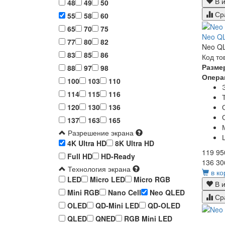
В и
48
49
50
Ср
55
58
60
65
70
75
Neo Q
77
80
82
Neo QL
83
85
86
Код то
Разме
88
97
98
Опера
100
103
110
114
115
116
120
130
136
137
163
165
Разрешение экрана
4K Ultra HD
8K Ultra HD
119 95
Full HD
HD-Ready
136 30
Технология экрана
в ко
LED
Micro LED
Micro RGB
В и
Mini RGB
Nano Cell
Neo QLED
Ср
OLED
QD-Mini LED
QD-OLED
QLED
QNED
RGB Mini LED