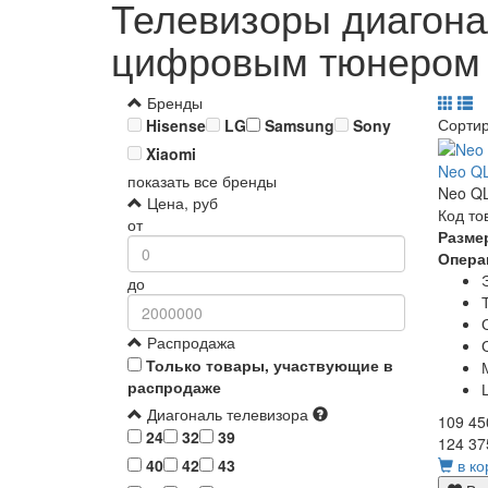
Телевизоры диагона
цифровым тюнером
Бренды
Сорти
Hisense
LG
Samsung
Sony
Xiaomi
Neo Q
показать все бренды
Neo QL
Цена, руб
Код то
от
Разме
Опера
до
Распродажа
Только товары, участвующие в
распродаже
Диагональ телевизора
109 45
24
32
39
124 37
в ко
40
42
43