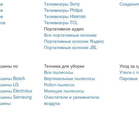
ов
Телевизоры Sony
Соединит
ов
Телевизоры Philips
ов
Телевизоры Hisense
мов
Телевизоры TCL
Портативное аудио
Все портативные колонки
Портативные колонки Яндекс
Портативные колонки JBL
ашины по
Техника для уборки
Уход за 
Все пылесосы
Утюги с 
ашины Bosch
Вертикальные пылесосы
Паровые
ашины LG
Робот-пылесос
шины Electrolux
Моющие пылесосы
ашины Samsung
Очистители и увлажнители
шины
воздуха