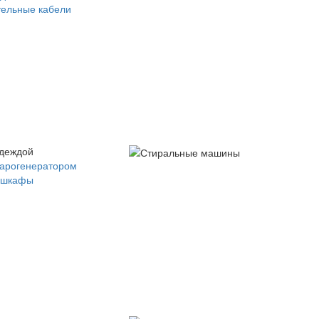
ельные кабели
одеждой
парогенератором
 шкафы