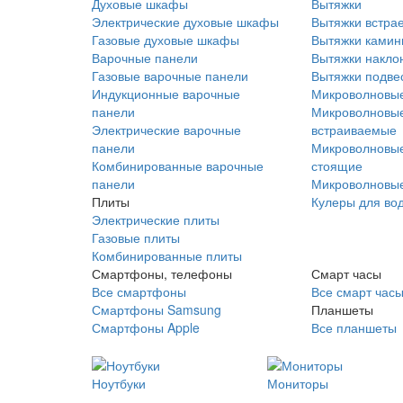
Духовые шкафы
Вытяжки
Электрические духовые шкафы
Вытяжки встра
Газовые духовые шкафы
Вытяжки ками
Варочные панели
Вытяжки накло
Газовые варочные панели
Вытяжки подве
Индукционные варочные
Микроволновые
панели
Микроволновые
Электрические варочные
встраиваемые
панели
Микроволновые
Комбинированные варочные
стоящие
панели
Микроволновые
Плиты
Кулеры для во
Электрические плиты
Газовые плиты
Комбинированные плиты
Смартфоны, телефоны
Смарт часы
Все смартфоны
Все смарт час
Смартфоны Samsung
Планшеты
Смартфоны Apple
Все планшеты
Ноутбуки
Мониторы