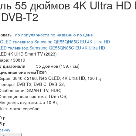
ль 55 дюймов 4K Ultra HD
 DVB-T2
ровать
по популярности
по названию
по цене
LED телевизор Samsung QE55QN85C EU 4K Ultra HD
ED 4K UHD Smart TV (2023)
вара: 130819
р диагонали
55 дюймов (139,7 см)
ционная система
Tizen
Экран:
3840 x 2160, Neo QLED, 4K Ultra HD, 120 Гц
Тюнеры:
DVB-T2, DVB-C, DVB-S2,
Особенности:
SMART TV; HDR;
Операционная система:
Tizen OS;
Мощность акустики:
4 x 10 Вт;
Цвет:
яркое серебро;
0 р.
5 р.
рзину