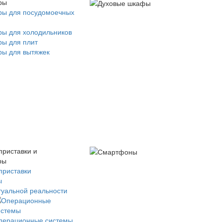
ры
ры для посудомоечных
ры для холодильников
ры для плит
ры для вытяжек
приставки и
ры
приставки
ы
туальной реальности
перационные системы