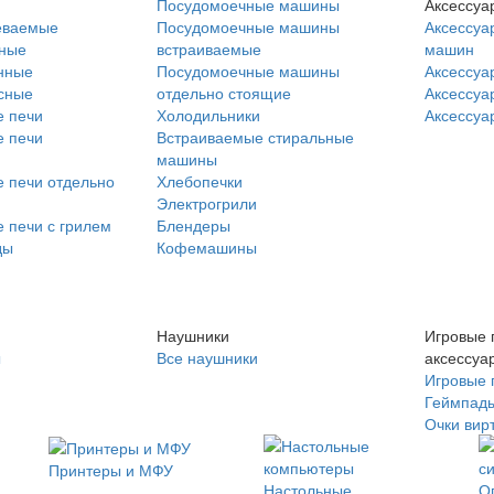
Посудомоечные машины
Аксессуа
еваемые
Посудомоечные машины
Аксессуа
нные
встраиваемые
машин
нные
Посудомоечные машины
Аксессуа
сные
отдельно стоящие
Аксессуа
 печи
Холодильники
Аксессуа
 печи
Встраиваемые стиральные
машины
 печи отдельно
Хлебопечки
Электрогрили
 печи с грилем
Блендеры
ды
Кофемашины
Наушники
Игровые 
ы
Все наушники
аксессуа
Игровые 
Геймпад
Очки вир
Принтеры и МФУ
Настольные
О