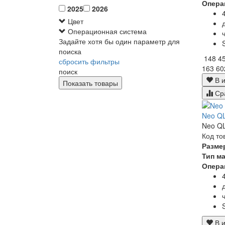
Опера
2025
2026
Цвет
Операционная система
Задайте хотя бы один параметр для
поиска
148 4
сбросить фильтры
163 60
поиск
В и
Ср
Neo Q
Neo QL
Код то
Разме
Тип м
Опера
В и