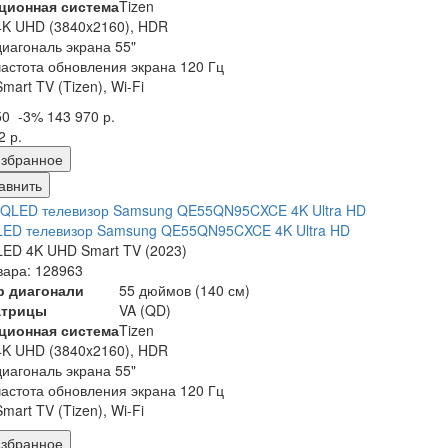
ционная система
Tizen
4K UHD (3840x2160), HDR
диагональ экрана 55"
частота обновления экрана 120 Гц
Smart TV (Tizen), Wi-Fi
50
-3%
143 970 р.
2 р.
збранное
авнить
LED телевизор Samsung QE55QN95CXCE 4K Ultra HD
ED 4K UHD Smart TV (2023)
вара: 128963
р диагонали
55 дюймов (140 см)
атрицы
VA (QD)
ционная система
Tizen
4K UHD (3840x2160), HDR
диагональ экрана 55"
частота обновления экрана 120 Гц
Smart TV (Tizen), Wi-Fi
збранное