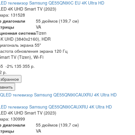
LED телевизор Samsung QE55QN90C EU 4K Ultra HD
ED 4K UHD Smart TV (2023)
вара: 131528
р диагонали
55 дюймов (139,7 см)
атрицы
VA
ционная система
Tizen
4K UHD (3840x2160), HDR
диагональ экрана 55"
частота обновления экрана 120 Гц
Smart TV (Tizen), Wi-Fi
55
-2%
135 355 р.
2 р.
збранное
авнить
LED телевизор Samsung QE55QN90CAUXRU 4K Ultra HD
ED 4K UHD Smart TV (2023)
вара: 130999
р диагонали
55 дюймов (139,7 см)
атрицы
VA