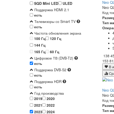
Neo Q
SQD Mini LED
ULED
Neo QL
Поддержка HDMI 2.1
Код то
есть
Разме
Телевизоры со Smart TV
Тип м
есть
Опера
Частота обновления экрана
100 Гц
120 Гц
144 Гц
165 Гц
60 Гц
138 4
Цифровое ТВ (DVB-T2)
153 81
есть
В и
Поддержка DVB-S2
Ср
есть
Поддержка HDR
есть
Neo Q
Год производства
Neo QL
2019
2020
Код то
2021
2022
Разме
Тип м
2023
2024