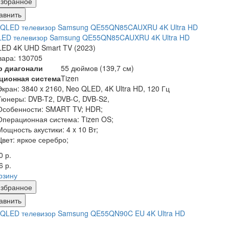
збранное
авнить
LED телевизор Samsung QE55QN85CAUXRU 4K Ultra HD
ED 4K UHD Smart TV (2023)
вара: 130705
р диагонали
55 дюймов (139,7 см)
ционная система
Tizen
Экран:
3840 x 2160, Neo QLED, 4K Ultra HD, 120 Гц
Тюнеры:
DVB-T2, DVB-C, DVB-S2,
Особенности:
SMART TV; HDR;
Операционная система:
Tizen OS;
Мощность акустики:
4 x 10 Вт;
Цвет:
яркое серебро;
0 р.
6 р.
рзину
збранное
авнить