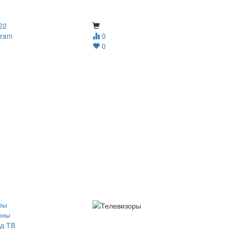
22
gram
0
0
ры
йны
д ТВ