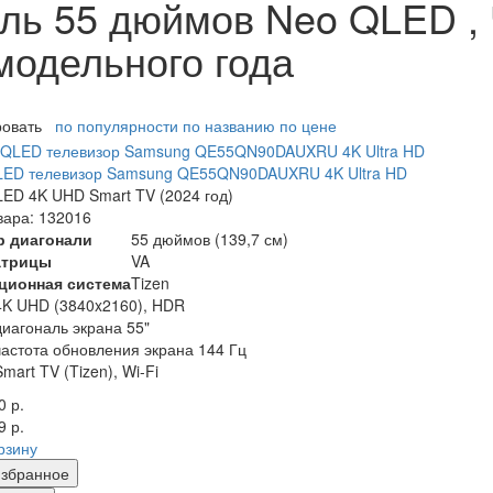
ль 55 дюймов Neo QLED , 
модельного года
ровать
по популярности
по названию
по цене
LED телевизор Samsung QE55QN90DAUXRU 4K Ultra HD
ED 4K UHD Smart TV (2024 год)
вара: 132016
р диагонали
55 дюймов (139,7 см)
атрицы
VA
ционная система
Tizen
4K UHD (3840x2160), HDR
диагональ экрана 55"
частота обновления экрана 144 Гц
Smart TV (Tizen), Wi-Fi
0 р.
9 р.
рзину
збранное