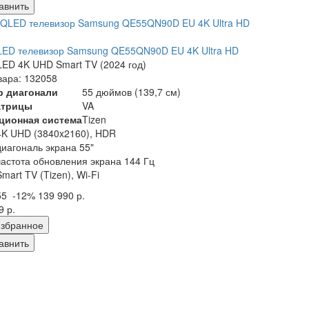
авнить
LED телевизор Samsung QE55QN90D EU 4K Ultra HD
ED 4K UHD Smart TV (2024 год)
вара: 132058
р диагонали
55 дюймов (139,7 см)
атрицы
VA
ционная система
Tizen
4K UHD (3840x2160), HDR
диагональ экрана 55"
частота обновления экрана 144 Гц
Smart TV (Tizen), Wi-Fi
55
-12%
139 990 р.
9 р.
збранное
авнить