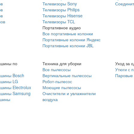
ов
Телевизоры Sony
Соединит
ов
Телевизоры Philips
ов
Телевизоры Hisense
мов
Телевизоры TCL
Портативное аудио
Все портативные колонки
Портативные колонки Яндекс
Портативные колонки JBL
ашины по
Техника для уборки
Уход за 
Все пылесосы
Утюги с 
ашины Bosch
Вертикальные пылесосы
Паровые
ашины LG
Робот-пылесос
шины Electrolux
Моющие пылесосы
ашины Samsung
Очистители и увлажнители
шины
воздуха