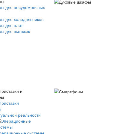
ры
ры для посудомоечных
ры для холодильников
ры для плит
ры для вытяжек
приставки и
ры
приставки
ы
туальной реальности
перационные системы