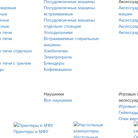
Посудомоечные машины
Аксессуа
еваемые
Посудомоечные машины
Аксессуа
нные
встраиваемые
машин
нные
Посудомоечные машины
Аксессуа
сные
отдельно стоящие
Аксессуа
 печи
Холодильники
Аксессуа
 печи
Встраиваемые стиральные
машины
 печи отдельно
Хлебопечки
Электрогрили
 печи с грилем
Блендеры
ды
Кофемашины
Наушники
Игровые 
ы
Все наушники
аксессуа
Игровые 
Геймпад
Очки вир
Принтеры и МФУ
Настольные
О