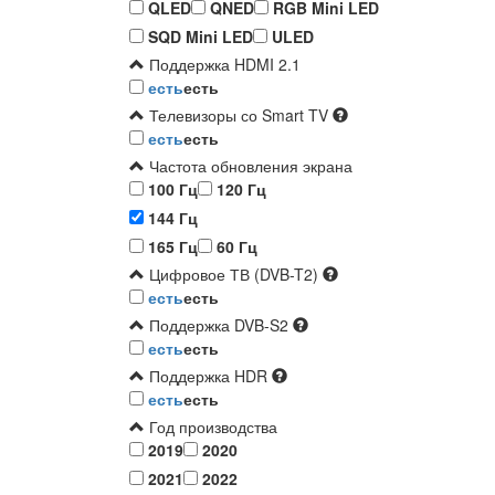
QLED
QNED
RGB Mini LED
SQD Mini LED
ULED
Поддержка HDMI 2.1
есть
есть
Телевизоры со Smart TV
есть
есть
Частота обновления экрана
100 Гц
120 Гц
144 Гц
165 Гц
60 Гц
Цифровое ТВ (DVB-T2)
есть
есть
Поддержка DVB-S2
есть
есть
Поддержка HDR
есть
есть
Год производства
2019
2020
2021
2022