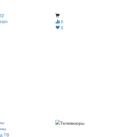
22
gram
0
0
ры
йны
д ТВ