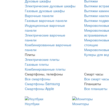
Духовые шкафы
Вытяжки
Электрические духовые шкафы
Вытяжки встра
Газовые духовые шкафы
Вытяжки ками
Варочные панели
Вытяжки накло
Газовые варочные панели
Вытяжки подве
Индукционные варочные
Микроволновые
панели
Микроволновые
Электрические варочные
встраиваемые
панели
Микроволновые
Комбинированные варочные
стоящие
панели
Микроволновые
Плиты
Кулеры для во
Электрические плиты
Газовые плиты
Комбинированные плиты
Смартфоны, телефоны
Смарт часы
Все смартфоны
Все смарт час
Смартфоны Samsung
Планшеты
Смартфоны Apple
Все планшеты
Ноутбуки
Мониторы