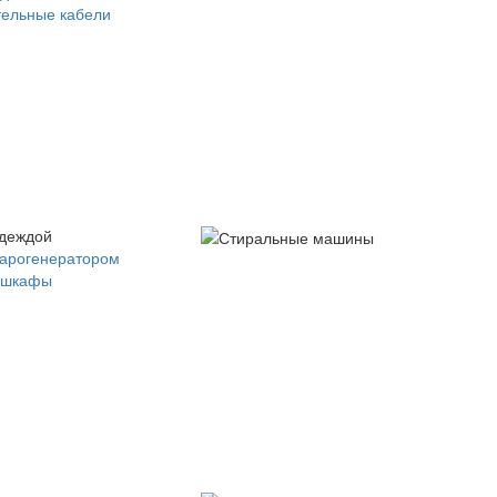
ельные кабели
одеждой
парогенератором
 шкафы