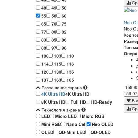
Ср
48
49
50
55
58
60
Neo Q
65
70
75
Neo QL
77
80
82
Код то
83
85
86
Разме
Тип м
88
97
98
Опера
100
103
110
114
115
116
120
130
136
137
163
165
159 9
Разрешение экрана
159 07
4K Ultra HD
4K Ultra HD
В и
8K Ultra HD
Full HD
HD-Ready
Ср
Технология экрана
LED
Micro LED
Micro RGB
Mini RGB
Nano Cell
Neo QLED
OLED
QD-Mini LED
QD-OLED