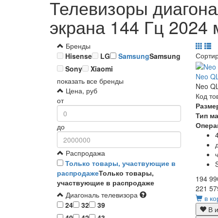
Телевизоры диагона
экрана 144 Гц 2024 
Бренды
Сорти
Hisense
LG
Samsung
Samsung
Sony
Xiaomi
Neo Q
показать все бренды
Neo QL
Цена, руб
Код то
от
Разме
Тип м
Опера
до
Распродажа
Только товары, участвующие в
распродаже
Только товары,
194 99
участвующие в распродаже
221 57
Диагональ телевизора
в ко
24
32
39
В и
40
42
43