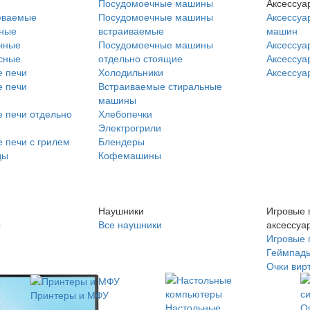
Посудомоечные машины
Аксессуа
еваемые
Посудомоечные машины
Аксессуа
нные
встраиваемые
машин
нные
Посудомоечные машины
Аксессуа
сные
отдельно стоящие
Аксессуа
 печи
Холодильники
Аксессуа
 печи
Встраиваемые стиральные
машины
 печи отдельно
Хлебопечки
Электрогрили
 печи с грилем
Блендеры
ды
Кофемашины
Наушники
Игровые 
ы
Все наушники
аксессуа
Игровые 
Геймпад
Очки вир
Принтеры и МФУ
Настольные
О