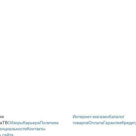
ия
Интернет-магазин
Каталог
аТВ
Обзоры
Карьера
Политика
товаров
Оплата
Гарантия
Кредит
енциальности
Контакты
 сайта