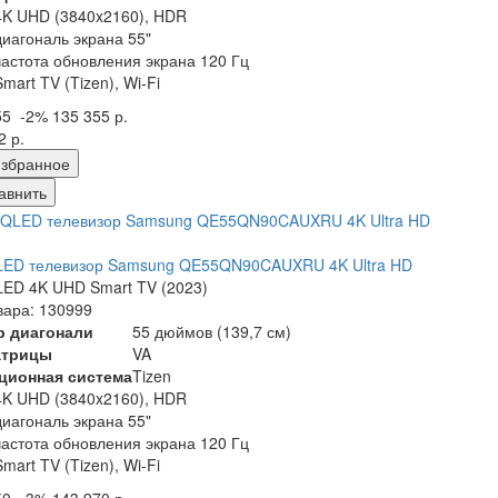
4K UHD (3840x2160), HDR
диагональ экрана 55"
частота обновления экрана 120 Гц
Smart TV (Tizen), Wi-Fi
55
-2%
135 355 р.
2 р.
збранное
авнить
LED телевизор Samsung QE55QN90CAUXRU 4K Ultra HD
ED 4K UHD Smart TV (2023)
вара: 130999
р диагонали
55 дюймов (139,7 см)
атрицы
VA
ционная система
Tizen
4K UHD (3840x2160), HDR
диагональ экрана 55"
частота обновления экрана 120 Гц
Smart TV (Tizen), Wi-Fi
50
-3%
143 970 р.