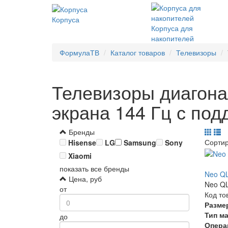
Корпуса
Корпуса для
накопителей
ФормулаТВ
Каталог товаров
Телевизоры
Телевизоры диагона
экрана 144 Гц с по
Бренды
Сорти
Hisense
LG
Samsung
Sony
Xiaomi
показать все бренды
Neo Q
Цена, руб
Neo QL
от
Код то
Разме
Тип м
до
Опера