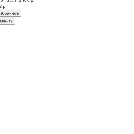
2 р.
збранное
авнить