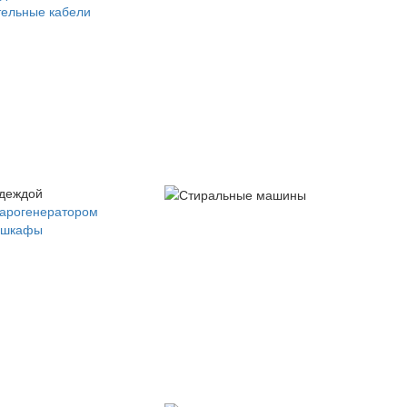
ельные кабели
одеждой
парогенератором
 шкафы