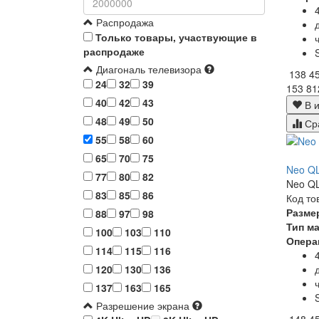
Распродажа
Только товары, участвующие в
распродаже
Диагональ телевизора
138 4
24
32
39
153 81
40
42
43
В и
48
49
50
Ср
55
58
60
65
70
75
Neo Q
77
80
82
Neo QL
83
85
86
Код то
Разме
88
97
98
Тип м
100
103
110
Опера
114
115
116
120
130
136
137
163
165
Разрешение экрана
148 4