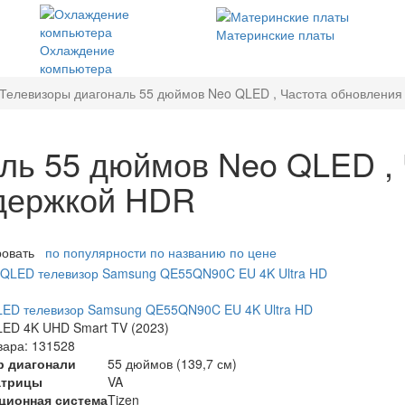
Материнские платы
Охлаждение
компьютера
Телевизоры диагональ 55 дюймов Neo QLED , Частота обновления
ль 55 дюймов Neo QLED , 
ддержкой HDR
ровать
по популярности
по названию
по цене
LED телевизор Samsung QE55QN90C EU 4K Ultra HD
ED 4K UHD Smart TV (2023)
вара: 131528
р диагонали
55 дюймов (139,7 см)
атрицы
VA
ционная система
Tizen