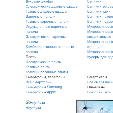
Духовые шкафы
Вытяжки
Электрические духовые шкафы
Вытяжки встра
Газовые духовые шкафы
Вытяжки ками
Варочные панели
Вытяжки накло
Газовые варочные панели
Вытяжки подве
Индукционные варочные
Микроволновые
панели
Микроволновые
Электрические варочные
встраиваемые
панели
Микроволновые
Комбинированные варочные
стоящие
панели
Микроволновые
Плиты
Кулеры для во
Электрические плиты
Газовые плиты
Комбинированные плиты
Смартфоны, телефоны
Смарт часы
Все смартфоны
Все смарт час
Смартфоны Samsung
Планшеты
Смартфоны Apple
Все планшеты
Ноутбуки