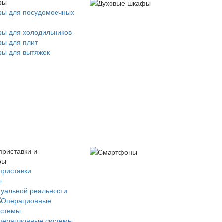
ры
ры для посудомоечных
ры для холодильников
ры для плит
ры для вытяжек
приставки и
ры
приставки
ы
туальной реальности
перационные системы