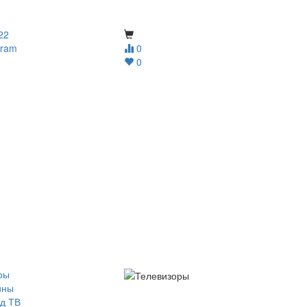
22
gram
0
0
ры
йны
д ТВ