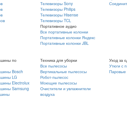
ов
Телевизоры Sony
Соединит
ов
Телевизоры Philips
ов
Телевизоры Hisense
мов
Телевизоры TCL
Портативное аудио
Все портативные колонки
Портативные колонки Яндекс
Портативные колонки JBL
ашины по
Техника для уборки
Уход за 
Все пылесосы
Утюги с 
ашины Bosch
Вертикальные пылесосы
Паровые
ашины LG
Робот-пылесос
шины Electrolux
Моющие пылесосы
ашины Samsung
Очистители и увлажнители
шины
воздуха