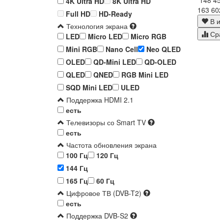
4K Ultra HD
8K Ultra HD
163 60
Full HD
HD-Ready
В и
Технология экрана
Ср
LED
Micro LED
Micro RGB
Mini RGB
Nano Cell
Neo QLED
OLED
QD-Mini LED
QD-OLED
QLED
QNED
RGB Mini LED
SQD Mini LED
ULED
Поддержка HDMI 2.1
есть
Телевизоры со Smart TV
есть
Частота обновления экрана
100 Гц
120 Гц
144 Гц
165 Гц
60 Гц
Цифровое ТВ (DVB-T2)
есть
Поддержка DVB-S2