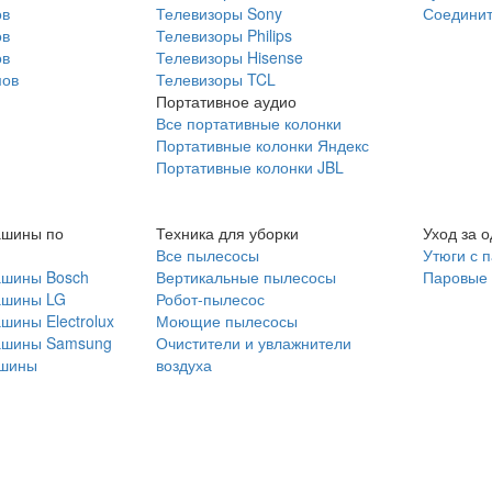
ов
Телевизоры Sony
Соединит
ов
Телевизоры Philips
ов
Телевизоры Hisense
мов
Телевизоры TCL
Портативное аудио
Все портативные колонки
Портативные колонки Яндекс
Портативные колонки JBL
ашины по
Техника для уборки
Уход за 
Все пылесосы
Утюги с 
ашины Bosch
Вертикальные пылесосы
Паровые
ашины LG
Робот-пылесос
шины Electrolux
Моющие пылесосы
ашины Samsung
Очистители и увлажнители
шины
воздуха