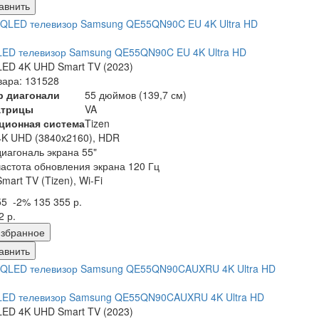
авнить
LED телевизор Samsung QE55QN90C EU 4K Ultra HD
ED 4K UHD Smart TV (2023)
вара: 131528
р диагонали
55 дюймов (139,7 см)
атрицы
VA
ционная система
Tizen
4K UHD (3840x2160), HDR
диагональ экрана 55"
частота обновления экрана 120 Гц
Smart TV (Tizen), Wi-Fi
55
-2%
135 355 р.
2 р.
збранное
авнить
LED телевизор Samsung QE55QN90CAUXRU 4K Ultra HD
ED 4K UHD Smart TV (2023)