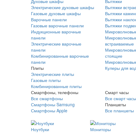
Духовые шкафы
Вытяжки
Электрические духовые шкафы
Вытяжки встра
Газовые духовые шкафы
Вытяжки ками
Варочные панели
Вытяжки накло
Газовые варочные панели
Вытяжки подве
Индукционные варочные
Микроволновые
панели
Микроволновые
Электрические варочные
встраиваемые
панели
Микроволновые
Комбинированные варочные
стоящие
панели
Микроволновые
Плиты
Кулеры для во
Электрические плиты
Газовые плиты
Комбинированные плиты
Смартфоны, телефоны
Смарт часы
Все смартфоны
Все смарт час
Смартфоны Samsung
Планшеты
Смартфоны Apple
Все планшеты
Ноутбуки
Мониторы