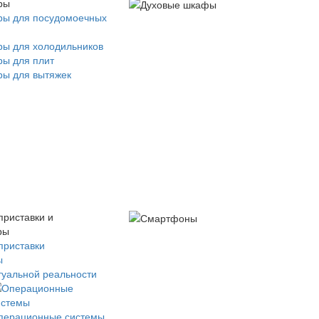
ры
ры для посудомоечных
ры для холодильников
ры для плит
ры для вытяжек
приставки и
ры
приставки
ы
туальной реальности
перационные системы