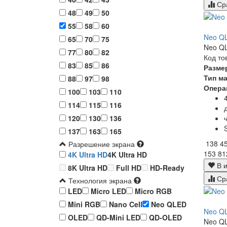
Ср
48
49
50
55
58
60
Neo Q
65
70
75
Neo QL
77
80
82
Код то
83
85
86
Разме
Тип м
88
97
98
Опера
100
103
110
114
115
116
120
130
136
137
163
165
138 4
Разрешение экрана
153 81
4K Ultra HD
4K Ultra HD
В и
8K Ultra HD
Full HD
HD-Ready
Ср
Технология экрана
LED
Micro LED
Micro RGB
Mini RGB
Nano Cell
Neo QLED
Neo Q
OLED
QD-Mini LED
QD-OLED
Neo QL