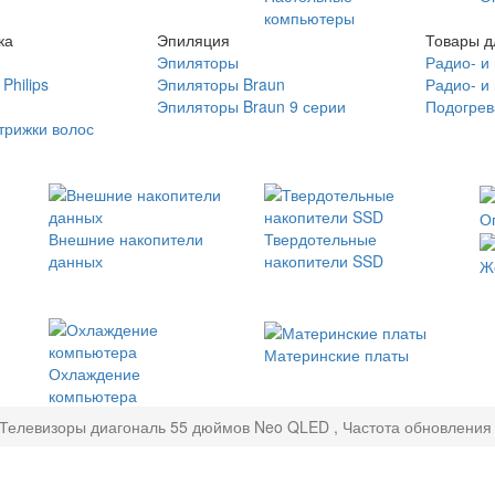
компьютеры
ка
Эпиляция
Товары д
Эпиляторы
Радио- и
Philips
Эпиляторы Braun
Радио- и
Эпиляторы Braun 9 серии
Подогрев
трижки волос
О
Внешние накопители
Твердотельные
данных
накопители SSD
Ж
Материнские платы
Охлаждение
компьютера
Телевизоры диагональ 55 дюймов Neo QLED , Частота обновления э