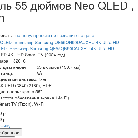
ль 55 дюймов Neo QLED , 
n
ровать
по популярности
по названию
по цене
LED телевизор Samsung QE55QN90DAUXRU 4K Ultra HD
ED 4K UHD Smart TV (2024 год)
вара: 132016
р диагонали
55 дюймов (139,7 см)
атрицы
VA
ционная система
Tizen
4K UHD (3840x2160), HDR
диагональ экрана 55"
частота обновления экрана 144 Гц
Smart TV (Tizen), Wi-Fi
0 р.
9 р.
рзину
збранное