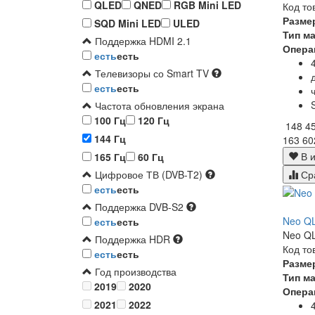
QLED
QNED
RGB Mini LED
Код то
Разме
SQD Mini LED
ULED
Тип м
Поддержка HDMI 2.1
Опера
есть
есть
Телевизоры со Smart TV
есть
есть
Частота обновления экрана
100 Гц
120 Гц
148 4
144 Гц
163 60
В и
165 Гц
60 Гц
Ср
Цифровое ТВ (DVB-T2)
есть
есть
Поддержка DVB-S2
Neo Q
есть
есть
Neo QL
Поддержка HDR
Код то
есть
есть
Разме
Год производства
Тип м
2019
2020
Опера
2021
2022