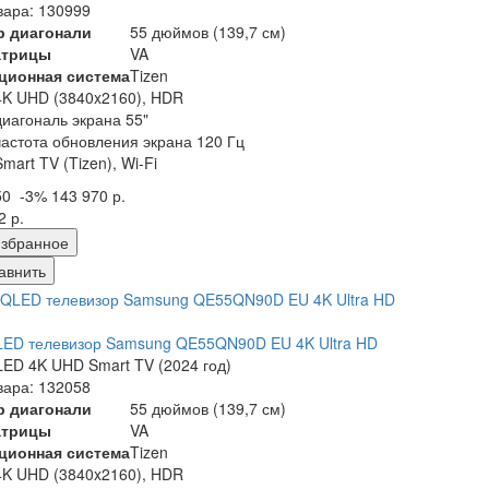
вара: 130999
р диагонали
55 дюймов (139,7 см)
атрицы
VA
ционная система
Tizen
4K UHD (3840x2160), HDR
диагональ экрана 55"
частота обновления экрана 120 Гц
Smart TV (Tizen), Wi-Fi
50
-3%
143 970 р.
2 р.
збранное
авнить
LED телевизор Samsung QE55QN90D EU 4K Ultra HD
ED 4K UHD Smart TV (2024 год)
вара: 132058
р диагонали
55 дюймов (139,7 см)
атрицы
VA
ционная система
Tizen
4K UHD (3840x2160), HDR