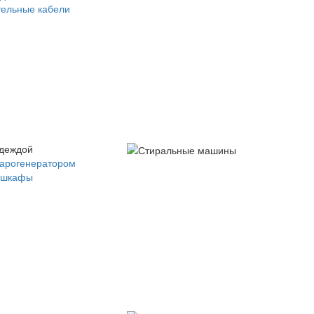
ельные кабели
одеждой
парогенератором
 шкафы