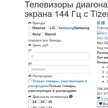
Телевизоры диагона
экрана 144 Гц с Tize
Бренды
Сорти
Hisense
LG
Samsung
Samsung
Sony
Xiaomi
Neo Q
показать все бренды
Neo QL
Цена, руб
Код то
от
Разме
Тип м
Опера
до
Распродажа
Только товары, участвующие в
распродаже
Только товары,
194 99
участвующие в распродаже
221 57
Диагональ телевизора
в ко
24
32
39
В и
40
42
43