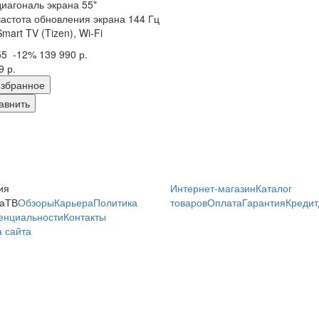
диагональ экрана 55"
частота обновления экрана 144 Гц
Smart TV (Tizen), Wi-Fi
55
-12%
139 990 р.
9 р.
збранное
авнить
ия
Интернет-магазин
Каталог
аТВ
Обзоры
Карьера
Политика
товаров
Оплата
Гарантия
Кредит
енциальности
Контакты
 сайта