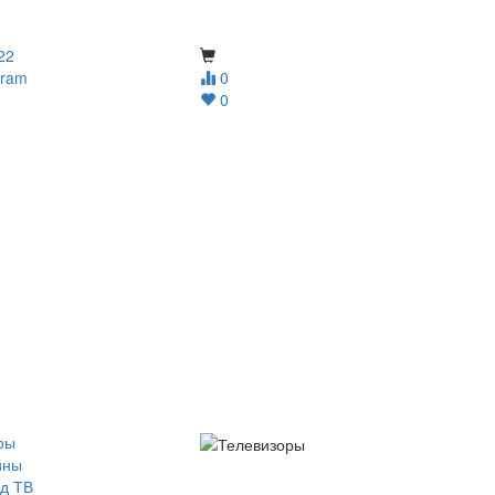
22
gram
0
0
ры
йны
д ТВ