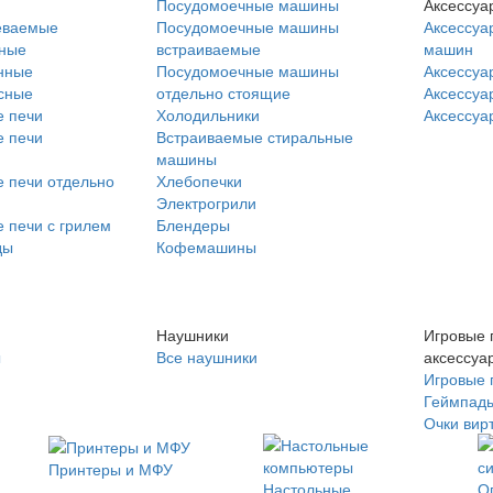
Посудомоечные машины
Аксессуа
еваемые
Посудомоечные машины
Аксессуа
нные
встраиваемые
машин
нные
Посудомоечные машины
Аксессуа
сные
отдельно стоящие
Аксессуа
 печи
Холодильники
Аксессуа
 печи
Встраиваемые стиральные
машины
 печи отдельно
Хлебопечки
Электрогрили
 печи с грилем
Блендеры
ды
Кофемашины
Наушники
Игровые 
ы
Все наушники
аксессуа
Игровые 
Геймпад
Очки вир
Принтеры и МФУ
Настольные
О